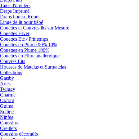
Taies d'oreillers
Draps Imprimé
Draps housse Ronds
Linge de lit pour bébé
Couettes et Couvres lits sur Mesure
Couettes Hiver
Couettes Eté / Printemps
Couettes en Plume 90% 10%
Couettes en Plume 100%
Couettes en Fibre anallergique
Couvres Lits
Housses de Matelas et Surmatelas
Collections
Gatsby
Arles
Twiggy
Charme
Oxford
Guima
Zellige
Ninfea
Coussins
Oreillers
Coussins décoratifs