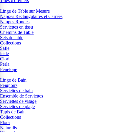
Taies d'oreillers
Linge de Table sur Mesure
Nappes Rectangulaires et Carrées
Nappes Rondes
Serviettes en tissu
Chemins de Table
Sets de table
Collections
Safie
Iside
Clori
Perla
Penelope
Linge de Bain
Peignoirs
Serviettes de bain
Ensemble de Serviettes
Serviettes de visage
Serviettes de plage
Tapis de Bain
Collections
Flora
Naturalis