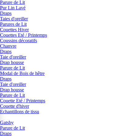
Parure de Lit
Pur Lin Lavé
Draps
Taies d'oreiller
Parures de Lit
Couettes Hiver
Couettes Eté / Printemps
Coussins décoratifs
Chanvre
Draps
Taie d'oreiller
Drap housse
Parure de Lit
Modal de Bois de hêtre
Draps
Taie d'oreiller
Drap housse
Parure de Lit
Couette Eté / Printemps
Couette d'hiver
Echantillons de tissu
Gatsby
Parure de Lit
Draps