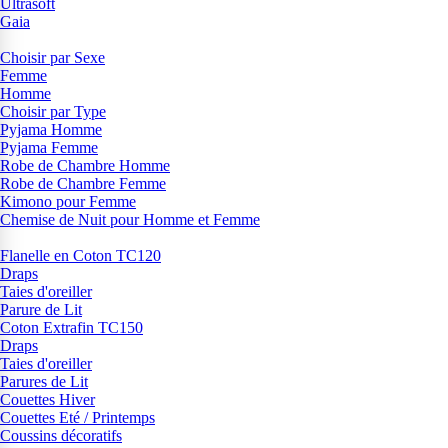
Ultrasoft
Gaia
Choisir par Sexe
Femme
Homme
Choisir par Type
Pyjama Homme
Pyjama Femme
Robe de Chambre Homme
Robe de Chambre Femme
Kimono pour Femme
Chemise de Nuit pour Homme et Femme
Flanelle en Coton TC120
Draps
Taies d'oreiller
Parure de Lit
Coton Extrafin TC150
Draps
Taies d'oreiller
Parures de Lit
Couettes Hiver
Couettes Eté / Printemps
Coussins décoratifs