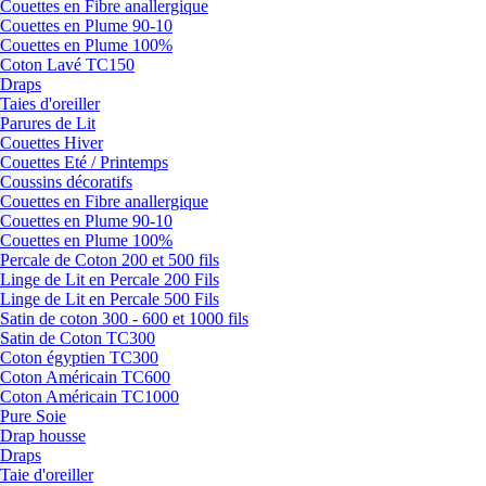
Couettes en Fibre anallergique
Couettes en Plume 90-10
Couettes en Plume 100%
Coton Lavé TC150
Draps
Taies d'oreiller
Parures de Lit
Couettes Hiver
Couettes Eté / Printemps
Coussins décoratifs
Couettes en Fibre anallergique
Couettes en Plume 90-10
Couettes en Plume 100%
Percale de Coton 200 et 500 fils
Linge de Lit en Percale 200 Fils
Linge de Lit en Percale 500 Fils
Satin de coton 300 - 600 et 1000 fils
Satin de Coton TC300
Coton égyptien TC300
Coton Américain TC600
Coton Américain TC1000
Pure Soie
Drap housse
Draps
Taie d'oreiller