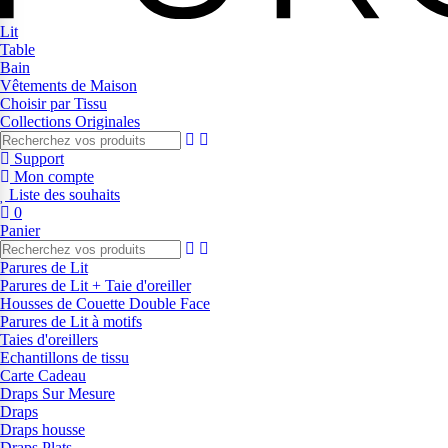
Lit
Table
Bain
Vêtements de Maison
Choisir par Tissu
Collections Originales
Support
Mon compte
Liste des souhaits
0
Panier
Parures de Lit
Parures de Lit + Taie d'oreiller
Housses de Couette Double Face
Parures de Lit à motifs
Taies d'oreillers
Echantillons de tissu
Carte Cadeau
Draps Sur Mesure
Draps
Draps housse
Draps Plats