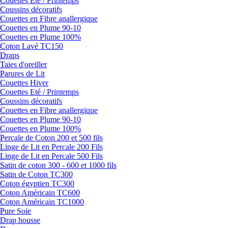
Couettes Eté / Printemps
Coussins décoratifs
Couettes en Fibre anallergique
Couettes en Plume 90-10
Couettes en Plume 100%
Coton Lavé TC150
Draps
Taies d'oreiller
Parures de Lit
Couettes Hiver
Couettes Eté / Printemps
Coussins décoratifs
Couettes en Fibre anallergique
Couettes en Plume 90-10
Couettes en Plume 100%
Percale de Coton 200 et 500 fils
Linge de Lit en Percale 200 Fils
Linge de Lit en Percale 500 Fils
Satin de coton 300 - 600 et 1000 fils
Satin de Coton TC300
Coton égyptien TC300
Coton Américain TC600
Coton Américain TC1000
Pure Soie
Drap housse