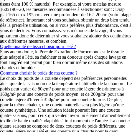
tissus étant 100 % naturels). Par exemple, si votre matelas mesure
160x190+20, les mesures recommandées à sélectionner sont : Drap
plat 165 cm x 195 cm avec une profondeur de 16 à 20 cm (votre plage
de référence). Important : si vous souhaitez obtenir un drap bien tendu
dès la première utilisation, ou si vous préférez plus d'abondance, c'est à
vous de décider. Vous connaissez vos méthodes de lavage, il vous
appartient donc de déterminer si vous souhaitez ajouter des centimètres
aux différentes mesures, et combien.
Quelle qualité de tissu choisir pour l'été ?
Sans aucun doute, le Percale Extrafine de Purocotone est le tissu le
plus adapté à l'été, sa fraîcheur et sa douceur après chaque lavage en
font l'ingrédient parfait pour bien dormir même dans des situations
chaudes et humides.
Comment choisir le poids de ma couette ?
Le choix du poids de la couette dépend des préférences personnelles
ainsi que de la saison ou de la température habituelle de la chambre. Le
poids peut varier de 80g/m² pour une couette légère de printemps à
160g/m² pour une couette de poids moyen, et de 200g/m² pour une
couette légère d'hiver à 350g/m² pour une couette lourde. De plus,
pour la même chaleur, une couette naturelle sera plus légère qu'une
couette synthétique. Une solution idéale pourrait être une couette
quatre saisons, pour ceux qui veulent avoir un élément d'ameublement
textile de haute qualité adaptable à tout moment de l'année. La couette
quatre saisons se compose de deux couettes de poids différents, une
couette légère pour l'été et une couette plus chaude pour la demi-