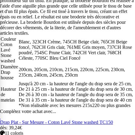
profondeur sur un tissu. En pratique, la broderie Bourdon est réalisée à
l'aide d'une aiguille plus grande que celle utilisée pour le tissu de base
et d'un fil plus épais. Ce fil est tissé à travers le tissu, créant un effet
épais ou en relief. Le résultat est une broderie très décorative et
précieuse. La broderie Bourdon est utilisée depuis des siècles pour
décorer des vêtements, de la literie, de l'ameublement et d'autres
articles textiles.
Couleur
Blanc, 323CH Crème, 745CH Beige clair, 765CH Beige
Coton
foncé, 762CH Gris clair, 761ME Gris moyen, 737CH Rose
Lavé
poudré, 754SC Prune Clair, 742CH Vert clair, 768CH
Stone
Céleste, 770SC Bleu Ciel Foncé
washed
Diamètre
200cm, 205cm, 210cm, 215cm, 220cm, 225cm, 230cm,
Drap
235cm, 240cm, 245cm, 250cm
housse
Jusqu'à 20 cm - la hauteur de l'angle du drap sera de 25 cm,
Hauteur
De 21 à 25 cm - la hauteur de l'angle du drap sera de 30 cm,
de
De 26 à 30 cm - la hauteur de l'angle du drap sera de 35 cm,
matelas
De 31 à 35 cm - la hauteur de l'angle du drap sera de 40 cm
*Non réalisable avec les mesures 215x220 ou plus grandes
Complétez votre achat avec...
Drap Plat - Sur Mesure - Coton Lavé Stone washed TC150
dès: 39,24€
11 coloris