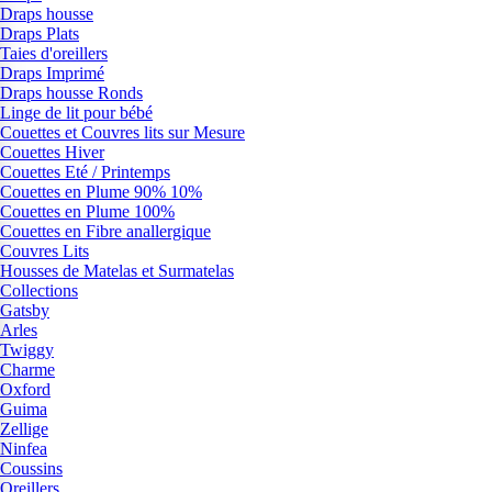
Draps housse
Draps Plats
Taies d'oreillers
Draps Imprimé
Draps housse Ronds
Linge de lit pour bébé
Couettes et Couvres lits sur Mesure
Couettes Hiver
Couettes Eté / Printemps
Couettes en Plume 90% 10%
Couettes en Plume 100%
Couettes en Fibre anallergique
Couvres Lits
Housses de Matelas et Surmatelas
Collections
Gatsby
Arles
Twiggy
Charme
Oxford
Guima
Zellige
Ninfea
Coussins
Oreillers