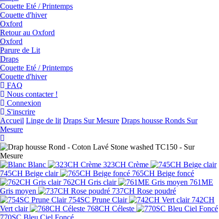
Couette Eté / Printemps
Couette d'hiver
Oxford
Retour au Oxford
Oxford
Parure de Lit
Draps
Couette Eté / Printemps
Couette d'hiver
FAQ
Nous contacter !
Connexion
S'inscrire
Accueil
Linge de lit
Draps Sur Mesure
Draps housse Ronds Sur
Mesure
Blanc
323CH Crème
745CH Beige clair
765CH Beige foncé
762CH Gris clair
761ME
Gris moyen
737CH Rose poudré
754SC Prune Clair
742CH
Vert clair
768CH Céleste
770SC Bleu Ciel Foncé