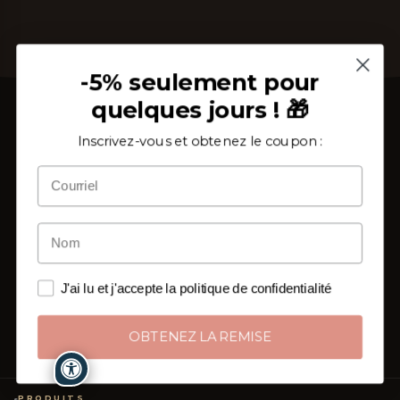
-5% seulement pour
quelques jours ! 🎁
Inscrivez-vous et obtenez le coupon :
Depuis 2002, au cœur du Salento, nous tissons étoffe
et savoir-faire. Un atelier de linge de maison où chaque
drap, chaque nappe, chaque serviette naît cousu main
et sur mesure,
une pièce à la fois
.
J'ai lu et j'accepte la politique de confidentialité
De Surano aux foyers de toute l'Europe : l'artisanat
italien qui arrive directement de ceux qui le créent à
OBTENEZ LA REMISE
ceux qui le vivent chaque jour.
PRODUITS