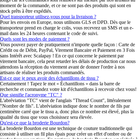
moment de la commande, et ce ne sont pas des produits qui sont en
stock prêts à être expédiés.
Quel transporteur utilisez-vous pour la livraison ?
Pour les envois en Europe, nous utilisons GLS et DPD. Dès que le
transporteur prend en charge le colis, vous recevrez un SMS et un e-
mail dans les 24 heures contenant le code de suivi.
Quels sont les modes de paiement ?
Vous pouvez payer de pratiquement n'importe quelle façon : Carte de
Crédit ou de Débit, PayPal, Virement Bancaire et Paiement en 3 Fois
sans Intérêt avec Scalapay ! En ce qui concerne le paiement par
virement bancaire, cela peut retarder les délais de production car nous
attendons la réception du virement avant de donner l'ordre à nos
artisans de réaliser les produits commandés.
Est-ce que je peux avoir des échantillons de tissu ?
Certainement ! Tapez le mot « Échantillons » dans la barre de
recherche et commandez votre kit d'échantillons à recevoir chez vous!
Que signifie l'acronyme "TC" ?
L'abréviation "TC" vient de l'anglais "Thread Count", littéralement
"Nombre de fils". L'abréviation indique donc le nombre de fils par
centimètre carré que le tissu a, donc plus ce nombre est élevé, plus la
qualité du tissu que vous choisissez sera élevée.
Qu'est-ce que la broderie Bourdon?
La broderie Bourdon est une technique de couture traditionnelle qui
consiste à utiliser un fil plus épais pour créer un effet d'ombre ou de