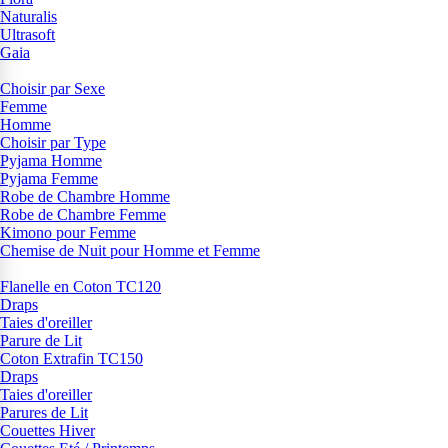
Naturalis
Ultrasoft
Gaia
Choisir par Sexe
Femme
Homme
Choisir par Type
Pyjama Homme
Pyjama Femme
Robe de Chambre Homme
Robe de Chambre Femme
Kimono pour Femme
Chemise de Nuit pour Homme et Femme
Flanelle en Coton TC120
Draps
Taies d'oreiller
Parure de Lit
Coton Extrafin TC150
Draps
Taies d'oreiller
Parures de Lit
Couettes Hiver