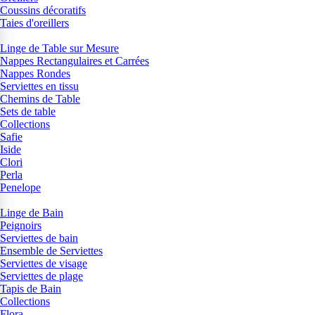
Coussins décoratifs
Taies d'oreillers
Linge de Table sur Mesure
Nappes Rectangulaires et Carrées
Nappes Rondes
Serviettes en tissu
Chemins de Table
Sets de table
Collections
Safie
Iside
Clori
Perla
Penelope
Linge de Bain
Peignoirs
Serviettes de bain
Ensemble de Serviettes
Serviettes de visage
Serviettes de plage
Tapis de Bain
Collections
Flora