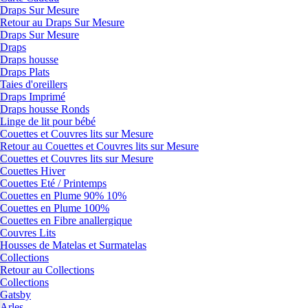
Draps Sur Mesure
Retour au Draps Sur Mesure
Draps Sur Mesure
Draps
Draps housse
Draps Plats
Taies d'oreillers
Draps Imprimé
Draps housse Ronds
Linge de lit pour bébé
Couettes et Couvres lits sur Mesure
Retour au Couettes et Couvres lits sur Mesure
Couettes et Couvres lits sur Mesure
Couettes Hiver
Couettes Eté / Printemps
Couettes en Plume 90% 10%
Couettes en Plume 100%
Couettes en Fibre anallergique
Couvres Lits
Housses de Matelas et Surmatelas
Collections
Retour au Collections
Collections
Gatsby
Arles