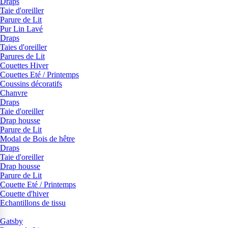
Draps
Taie d'oreiller
Parure de Lit
Pur Lin Lavé
Draps
Taies d'oreiller
Parures de Lit
Couettes Hiver
Couettes Eté / Printemps
Coussins décoratifs
Chanvre
Draps
Taie d'oreiller
Drap housse
Parure de Lit
Modal de Bois de hêtre
Draps
Taie d'oreiller
Drap housse
Parure de Lit
Couette Eté / Printemps
Couette d'hiver
Echantillons de tissu
Gatsby