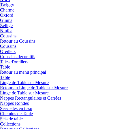
Twiggy
Charme
Oxford
Guima
Zellige
Ninfea
Coussins
Retour au Coussins
Coussins
Oreillers
Coussins décoratifs
Taies d'oreillers
Table
Retour au menu principal
Table
Linge de Table sur Mesure
Retour au Linge de Table sur Mesure
Linge de Table sur Mesure
Nappes Rectangulaires et Carrées
Nappes Rondes
Serviettes en tissu
Chemins de Table
Sets de table
Collections