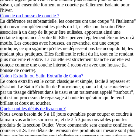
saison, qui ensemble forment une couette parfaitement isolante pour
l'hiver.
Couette ou housse de couette ?
La différence est substantielle, les couettes ont une coupe "à l'italienne"
qui couvre complètement les pieds du lit, et elles ont besoin d'être
associées à un drap de lit pour être utilisées, apportant ainsi une
certaine importance à votre lit. Elles peuvent également être unies ou à
motifs. Les couettes avec housses, en revanche, ont une coupe
nordique, ce qui signifie qu'elles ne dépassent pas beaucoup du lit, les
rendant plus pratiques. Elles facilitent le refait du lit, tout en le rendant
plus moderne et sobre. La couette est strictement blanche car elle est
conçue comme une couche interne à recouvrir avec une housse (la
housse de couette).
Coton Extrafin ou Satin Extrafin de Coton?
Le coton extrafin est le coton classique et simple, facile à repasser et
résistant. Le Satin Extrafin de Purocotone, quant à lui, se caractérise
par un tissage différent dans le tissu et un traitement appelé "tambour",
qui est un processus de repassage à haute température qui le rend
brillant et doux au toucher.
Quels sont les délais de livraison ?
Nous avons besoin de 5 à 10 jours ouvrables pour couper et coudre à
la main vos articles sur mesure, et de 2 à 3 jours ouvrables pour les
produits de la section Outlet. Votre commande sera ensuite confiée au
coursier GLS. Les délais de livraison des produits sur mesure sont plus
longs car les commandes sont réalisées sur mesure par nos artisans au