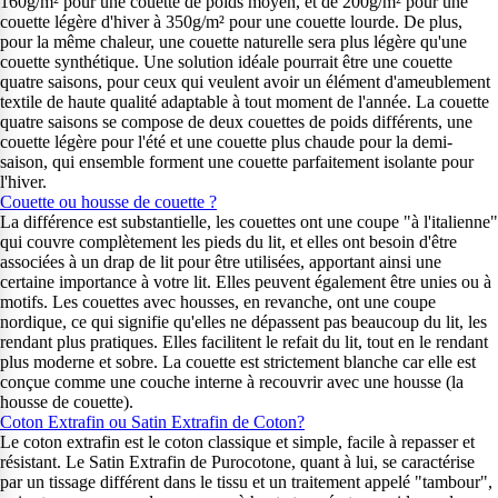
160g/m² pour une couette de poids moyen, et de 200g/m² pour une
couette légère d'hiver à 350g/m² pour une couette lourde. De plus,
pour la même chaleur, une couette naturelle sera plus légère qu'une
couette synthétique. Une solution idéale pourrait être une couette
quatre saisons, pour ceux qui veulent avoir un élément d'ameublement
textile de haute qualité adaptable à tout moment de l'année. La couette
quatre saisons se compose de deux couettes de poids différents, une
couette légère pour l'été et une couette plus chaude pour la demi-
saison, qui ensemble forment une couette parfaitement isolante pour
l'hiver.
Couette ou housse de couette ?
La différence est substantielle, les couettes ont une coupe "à l'italienne"
qui couvre complètement les pieds du lit, et elles ont besoin d'être
associées à un drap de lit pour être utilisées, apportant ainsi une
certaine importance à votre lit. Elles peuvent également être unies ou à
motifs. Les couettes avec housses, en revanche, ont une coupe
nordique, ce qui signifie qu'elles ne dépassent pas beaucoup du lit, les
rendant plus pratiques. Elles facilitent le refait du lit, tout en le rendant
plus moderne et sobre. La couette est strictement blanche car elle est
conçue comme une couche interne à recouvrir avec une housse (la
housse de couette).
Coton Extrafin ou Satin Extrafin de Coton?
Le coton extrafin est le coton classique et simple, facile à repasser et
résistant. Le Satin Extrafin de Purocotone, quant à lui, se caractérise
par un tissage différent dans le tissu et un traitement appelé "tambour",