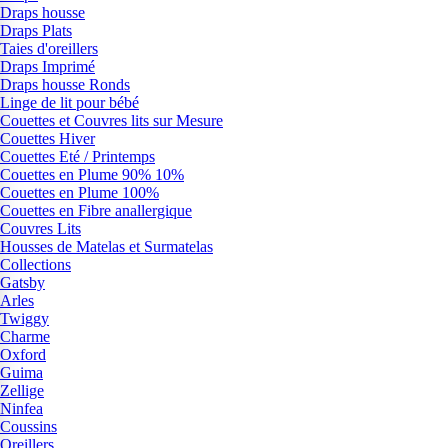
Draps housse
Draps Plats
Taies d'oreillers
Draps Imprimé
Draps housse Ronds
Linge de lit pour bébé
Couettes et Couvres lits sur Mesure
Couettes Hiver
Couettes Eté / Printemps
Couettes en Plume 90% 10%
Couettes en Plume 100%
Couettes en Fibre anallergique
Couvres Lits
Housses de Matelas et Surmatelas
Collections
Gatsby
Arles
Twiggy
Charme
Oxford
Guima
Zellige
Ninfea
Coussins
Oreillers