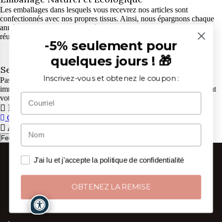
Les emballages dans lesquels vous recevrez nos articles sont
confectionnés avec nos propres tissus. Ainsi, nous épargnons chaque
année des tonnes de plastique à l'environnement, et vous pourrez les
réutiliser.
-5% seulement pour
4.
quelques jours ! 🎁
Service Client Exceptionnel
Inscrivez-vous et obtenez le coupon :
Pas de chatbot, mais de vraies personnes qui vous répondent
immédiatement. Contactez nos conseillers pour tout doute concernant
votre commande, du lundi au vendredi de 9h à 13h et de 14h à 18h.
Panier
CONTINUER
ALLER AU PANIER
Attention
Fermer
J'ai lu et j'accepte la politique de confidentialité
OBTENEZ LA REMISE