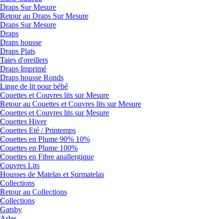
Draps Sur Mesure
Retour au Draps Sur Mesure
Draps Sur Mesure
Draps
Draps housse
Draps Plats
Taies d'oreillers
Draps Imprimé
Draps housse Ronds
Linge de lit pour bébé
Couettes et Couvres lits sur Mesure
Retour au Couettes et Couvres lits sur Mesure
Couettes et Couvres lits sur Mesure
Couettes Hiver
Couettes Eté / Printemps
Couettes en Plume 90% 10%
Couettes en Plume 100%
Couettes en Fibre anallergique
Couvres Lits
Housses de Matelas et Surmatelas
Collections
Retour au Collections
Collections
Gatsby
Arles