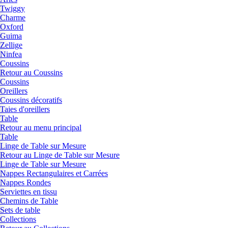
Twiggy
Charme
Oxford
Guima
Zellige
Ninfea
Coussins
Retour au Coussins
Coussins
Oreillers
Coussins décoratifs
Taies d'oreillers
Table
Retour au menu principal
Table
Linge de Table sur Mesure
Retour au Linge de Table sur Mesure
Linge de Table sur Mesure
Nappes Rectangulaires et Carrées
Nappes Rondes
Serviettes en tissu
Chemins de Table
Sets de table
Collections