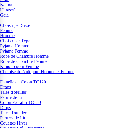
Naturalis
Ultrasoft
Gaia
Choisir par Sexe
Femme
Homme
Choisir par Type
Pyjama Homme
Pyjama Femme
Robe de Chambre Homme
Robe de Chambre Femme
Kimono pour Femme
Chemise de Nuit pour Homme et Femme
Flanelle en Coton TC120
Draps
Taies d'oreiller
Parure de Lit
Coton Extrafin TC150
Draps
Taies d'oreiller
Parures de Lit
Couettes Hiver