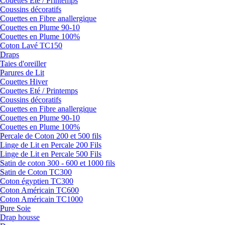
Couettes Eté / Printemps
Coussins décoratifs
Couettes en Fibre anallergique
Couettes en Plume 90-10
Couettes en Plume 100%
Coton Lavé TC150
Draps
Taies d'oreiller
Parures de Lit
Couettes Hiver
Couettes Eté / Printemps
Coussins décoratifs
Couettes en Fibre anallergique
Couettes en Plume 90-10
Couettes en Plume 100%
Percale de Coton 200 et 500 fils
Linge de Lit en Percale 200 Fils
Linge de Lit en Percale 500 Fils
Satin de coton 300 - 600 et 1000 fils
Satin de Coton TC300
Coton égyptien TC300
Coton Américain TC600
Coton Américain TC1000
Pure Soie
Drap housse