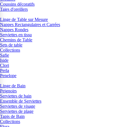
Coussins décoratifs
Taies d'oreillers
Linge de Table sur Mesure
Nappes Rectangulaires et Carrées
Nappes Rondes
Serviettes en tissu
Chemins de Table
Sets de table
Collections
Safie
Iside
Clori
Perla
Penelope
Linge de Bain
Peignoirs
Serviettes de bain
Ensemble de Serviettes
Serviettes de visage
Serviettes de plage
Tapis de Bain
Collections
Flora