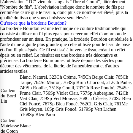
L'abréviation "TC" vient de l'anglais "Thread Count", littéralement
"Nombre de fils". L'abréviation indique donc le nombre de fils par
centimètre carré que le tissu a, donc plus ce nombre est élevé, plus la
qualité du tissu que vous choisissez sera élevée.
Qu'est-ce que la broderie Bourdon?
La broderie Bourdon est une technique de couture traditionnelle qui
consiste à utiliser un fil plus épais pour créer un effet d'ombre ou de
profondeur sur un tissu. En pratique, la broderie Bourdon est réalisée à
l'aide d'une aiguille plus grande que celle utilisée pour le tissu de base
et d'un fil plus épais. Ce fil est tissé à travers le tissu, créant un effet
épais ou en relief. Le résultat est une broderie très décorative et
précieuse. La broderie Bourdon est utilisée depuis des siècles pour
décorer des vêtements, de la literie, de l'ameublement et d'autres
articles textiles.
Blanc, Naturel, 323Ch Crème, 745Ch Beige Clair, 765Ch
Taupe, 764Sc Marron, 763Sp Brun Chocolat, 212Ch Paille,
749Sp Rouille, 751Sp Corail, 737Ch Rose Poudré, 754Sc
Couleur
Prune Clair, 756Sp Violet Clair, 757Sp Aubergine, 742Ch
du Bord
Vert Clair, 759Sp Vert Mousse, 768Ch Céleste, 770Sc Bleu
Lin
Ciel Foncé, 767Sp Bleu Foncé, 762Ch Gris Clair, 761Me
Gris Moyen, 16Sp Gris Foncé, 5179Sp Vert Lichen,
5168Sp Bleu Paon
Couleur
Matelassé
Blanc
de Coton