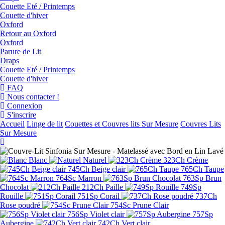
Couette Eté / Printemps
Couette d'hiver
Oxford
Retour au Oxford
Oxford
Parure de Lit
Draps
Couette Eté / Printemps
Couette d'hiver
FAQ
Nous contacter !
Connexion
S'inscrire
Accueil
Linge de lit
Couettes et Couvres lits Sur Mesure
Couvres Lits
Sur Mesure
Blanc
Naturel
323Ch Crème
745Ch Beige clair
765Ch Taupe
764Sc Marron
763Sp Brun
Chocolat
212Ch Paille
749Sp
Rouille
751Sp Corail
737Ch
Rose poudré
754Sc Prune Clair
756Sp Violet clair
757Sp
Aubergine
742Ch Vert clair