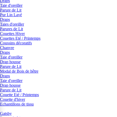
Draps
Taie d'oreiller
Parure de Lit
Pur Lin Lavé
Draps
Taies d'oreiller
Parures de Lit
Couettes Hiver
Couettes Eté / Printemps
Coussins décoratifs
Chanvre
Draps
Taie d'oreiller
Drap housse
Parure de Lit
Modal de Bois de hêtre
Draps
Taie d'oreiller
Drap housse
Parure de Lit
Couette Eté / Printemps
Couette d'hiver
Echantillons de tissu
Gatsby