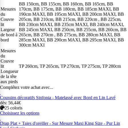
BB 150cm, BB 155cm, BB 160cm, BB 165cm, BB
Mesures
170cm, BB 175cm, BB 180cm, BB 185cm MAXI, BB
du
190cm MAXI, BB 195cm MAXI, BB 200cm MAXI, BB
Couvre
205cm, BB 210cm, BB 215cm, BB 220cm , BB 225cm,
lit
BB 230cm MAXI, BB 235cm MAXI, BB 240cm MAXI,
Largeur
BB 245cm MAXI, BB 250cm, BB 255cm, BB 260cm, BB
de bord à
265cm, BB 270cm , BB 275cm, BB 280cm MAXI, BB
bord
285cm MAXI, BB 290cm MAXI, BB 295cm MAXI, BB
300cm MAXI
Mesures
du
Couvre
lit
TP 260cm, TP 265cm, TP 270cm, TP 275cm, TP 280cm
Longueur
de la tête
aux pieds
Complétez votre achat avec...
Coussins décoratifs Sinfonia - Matelassé avec Bord en Lin Lavé
dès: 56,44€
25 coloris
Choisissez les options
Drap Plat + Taies d'oreiller - Sur Mesure Maxi King Size - Pur Lin