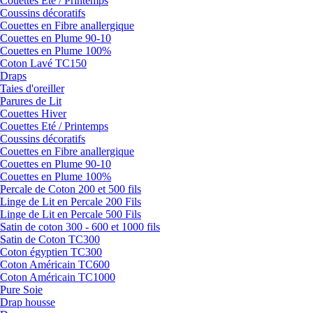
Couettes Eté / Printemps
Coussins décoratifs
Couettes en Fibre anallergique
Couettes en Plume 90-10
Couettes en Plume 100%
Coton Lavé TC150
Draps
Taies d'oreiller
Parures de Lit
Couettes Hiver
Couettes Eté / Printemps
Coussins décoratifs
Couettes en Fibre anallergique
Couettes en Plume 90-10
Couettes en Plume 100%
Percale de Coton 200 et 500 fils
Linge de Lit en Percale 200 Fils
Linge de Lit en Percale 500 Fils
Satin de coton 300 - 600 et 1000 fils
Satin de Coton TC300
Coton égyptien TC300
Coton Américain TC600
Coton Américain TC1000
Pure Soie
Drap housse