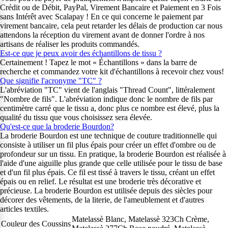
Crédit ou de Débit, PayPal, Virement Bancaire et Paiement en 3 Fois
sans Intérêt avec Scalapay ! En ce qui concerne le paiement par
virement bancaire, cela peut retarder les délais de production car nous
attendons la réception du virement avant de donner l'ordre à nos
artisans de réaliser les produits commandés.
Est-ce que je peux avoir des échantillons de tissu ?
Certainement ! Tapez le mot « Échantillons » dans la barre de
recherche et commandez votre kit d'échantillons à recevoir chez vous!
Que signifie l'acronyme "TC" ?
L'abréviation "TC" vient de l'anglais "Thread Count", littéralement
"Nombre de fils". L'abréviation indique donc le nombre de fils par
centimètre carré que le tissu a, donc plus ce nombre est élevé, plus la
qualité du tissu que vous choisissez sera élevée.
Qu'est-ce que la broderie Bourdon?
La broderie Bourdon est une technique de couture traditionnelle qui
consiste à utiliser un fil plus épais pour créer un effet d'ombre ou de
profondeur sur un tissu. En pratique, la broderie Bourdon est réalisée à
l'aide d'une aiguille plus grande que celle utilisée pour le tissu de base
et d'un fil plus épais. Ce fil est tissé à travers le tissu, créant un effet
épais ou en relief. Le résultat est une broderie très décorative et
précieuse. La broderie Bourdon est utilisée depuis des siècles pour
décorer des vêtements, de la literie, de l'ameublement et d'autres
articles textiles.
Matelassè Blanc, Matelassè 323Ch Crème,
Couleur des Coussins