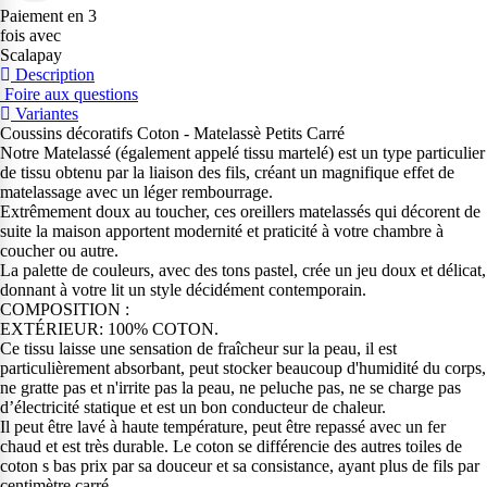
Paiement en 3
fois avec
Scalapay
Description
Foire aux questions
Variantes
Coussins décoratifs Coton - Matelassè Petits Carré
Notre Matelassé (également appelé tissu martelé) est un type particulier
de tissu obtenu par la liaison des fils, créant un magnifique effet de
matelassage avec un léger rembourrage.
Extrêmement doux au toucher, ces oreillers matelassés qui décorent de
suite la maison apportent modernité et praticité à votre chambre à
coucher ou autre.
La palette de couleurs, avec des tons pastel, crée un jeu doux et délicat,
donnant à votre lit un style décidément contemporain.
COMPOSITION :
EXTÉRIEUR: 100% COTON.
Ce tissu laisse une sensation de fraîcheur sur la peau, il est
particulièrement absorbant, peut stocker beaucoup d'humidité du corps,
ne gratte pas et n'irrite pas la peau, ne peluche pas, ne se charge pas
d’électricité statique et est un bon conducteur de chaleur.
Il peut être lavé à haute température, peut être repassé avec un fer
chaud et est très durable. Le coton se différencie des autres toiles de
coton s bas prix par sa douceur et sa consistance, ayant plus de fils par
centimètre carré.