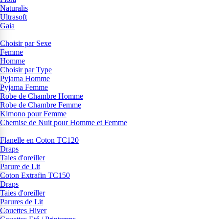
Naturalis
Ultrasoft
Gaia
Choisir par Sexe
Femme
Homme
Choisir par Type
Pyjama Homme
Pyjama Femme
Robe de Chambre Homme
Robe de Chambre Femme
Kimono pour Femme
Chemise de Nuit pour Homme et Femme
Flanelle en Coton TC120
Draps
Taies d'oreiller
Parure de Lit
Coton Extrafin TC150
Draps
Taies d'oreiller
Parures de Lit
Couettes Hiver