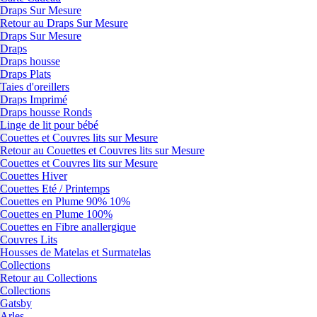
Draps Sur Mesure
Retour au Draps Sur Mesure
Draps Sur Mesure
Draps
Draps housse
Draps Plats
Taies d'oreillers
Draps Imprimé
Draps housse Ronds
Linge de lit pour bébé
Couettes et Couvres lits sur Mesure
Retour au Couettes et Couvres lits sur Mesure
Couettes et Couvres lits sur Mesure
Couettes Hiver
Couettes Eté / Printemps
Couettes en Plume 90% 10%
Couettes en Plume 100%
Couettes en Fibre anallergique
Couvres Lits
Housses de Matelas et Surmatelas
Collections
Retour au Collections
Collections
Gatsby
Arles