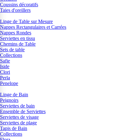
Coussins décoratifs
Taies d'oreillers
Linge de Table sur Mesure
Nappes Rectangulaires et Carrées
Nappes Rondes
Serviettes en tissu
Chemins de Table
Sets de table
Collections
Safie
Iside
Clori
Perla
Penelope
Linge de Bain
Peignoirs
Serviettes de bain
Ensemble de Serviettes
Serviettes de visage
Serviettes de plage
Tapis de Bain
Collections
Flora