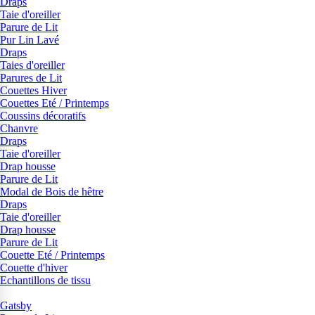
Draps
Taie d'oreiller
Parure de Lit
Pur Lin Lavé
Draps
Taies d'oreiller
Parures de Lit
Couettes Hiver
Couettes Eté / Printemps
Coussins décoratifs
Chanvre
Draps
Taie d'oreiller
Drap housse
Parure de Lit
Modal de Bois de hêtre
Draps
Taie d'oreiller
Drap housse
Parure de Lit
Couette Eté / Printemps
Couette d'hiver
Echantillons de tissu
Gatsby