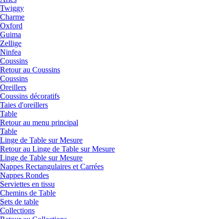
Twiggy
Charme
Oxford
Guima
Zellige
Ninfea
Coussins
Retour au Coussins
Coussins
Oreillers
Coussins décoratifs
Taies d'oreillers
Table
Retour au menu principal
Table
Linge de Table sur Mesure
Retour au Linge de Table sur Mesure
Linge de Table sur Mesure
Nappes Rectangulaires et Carrées
Nappes Rondes
Serviettes en tissu
Chemins de Table
Sets de table
Collections