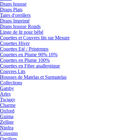
Draps housse
Draps Plats
Taies d'oreillers
Draps Imprimé
Draps housse Ronds
Linge de lit pour bébé
Couettes et Couvres lits sur Mesure
Couettes Hiver
Couettes Eté / Printemps
Couettes en Plume 90% 10%
Couettes en Plume 100%
Couettes en Fibre anallergique
Couvres Lits
Housses de Matelas et Surmatelas
Collections
Gatsby
Arles
Twiggy
Charme
Oxford
Guima
Zellige
Ninfea
Coussins
Oreillers