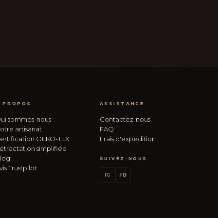
 PROPOS
ASSISTANCE
ui sommes-nous
Contactez-nous
otre artisanat
FAQ
ertification OEKO-TEX
Frais d'expédition
étractation simplifiée
log
SUIVEZ-NOUS
vis Trustpilot
IG
FB