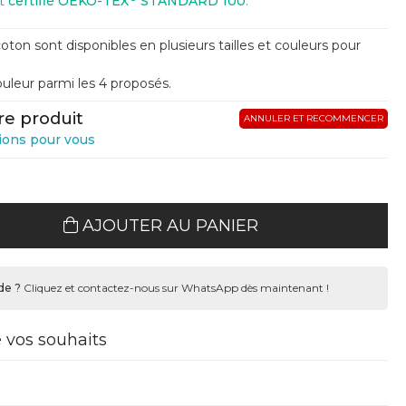
st
certifié OEKO-TEX
STANDARD 100
.
oton sont disponibles en plusieurs tailles et couleurs pour
couleur parmi les 4 proposés.
re produit
ANNULER ET RECOMMENCER
ions pour vous
AJOUTER AU PANIER
de ?
Cliquez et contactez-nous sur WhatsApp dès maintenant !
e vos souhaits