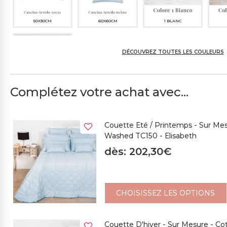
50X30CM
60X60CM
1 BLANC
DÉCOUVREZ TOUTES LES COULEURS
Complétez votre achat avec...
5 CÉLESTE
Couette Eté / Printemps - Sur Me
Washed TC150 - Elisabeth
dès: 202,30€
CHOISISSEZ LES OPTIONS
Couette D'hiver - Sur Mesure - C