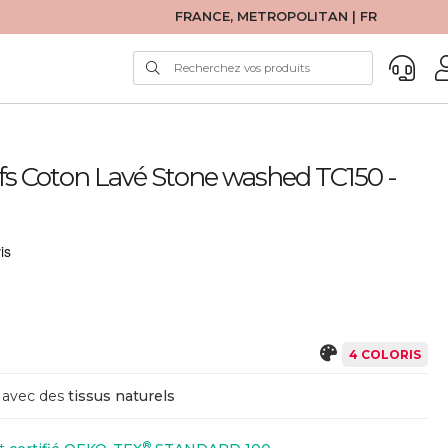
FRANCE, METROPOLITAN | FR
ifs Coton Lavé Stone washed TC150 -
4 COLORIS
avec des
tissus naturels
®