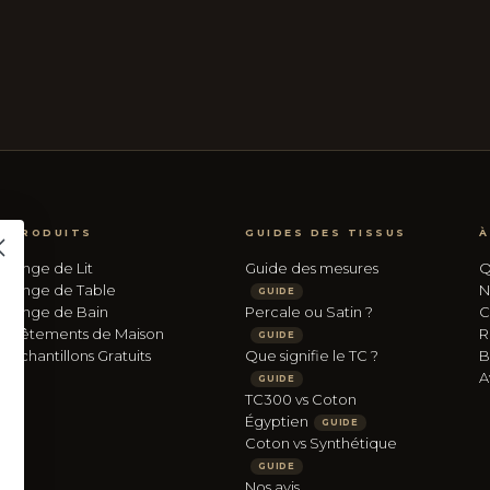
PRODUITS
GUIDES DES TISSUS
À
Linge de Lit
Guide des mesures
Q
Linge de Table
N
GUIDE
Linge de Bain
Percale ou Satin ?
C
Vêtements de Maison
R
GUIDE
Échantillons Gratuits
Que signifie le TC ?
B
A
GUIDE
TC300 vs Coton
Égyptien
GUIDE
Coton vs Synthétique
GUIDE
Nos avis