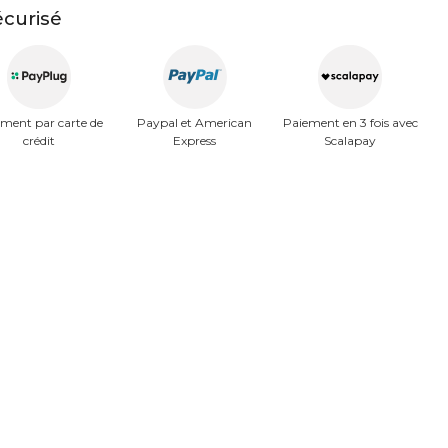
curisé
ment par carte de
Paypal et American
Paiement en 3 fois avec
crédit
Express
Scalapay