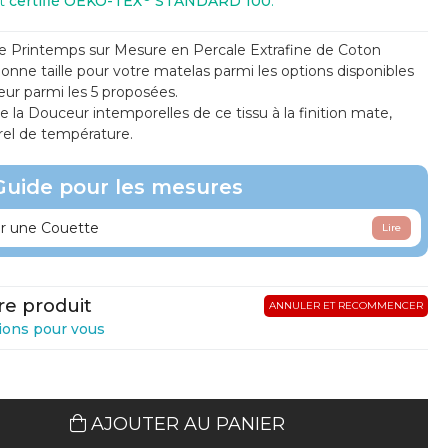
st
certifié OEKO-TEX
STANDARD 100
.
 Printemps sur Mesure en Percale Extrafine de Coton
onne taille pour votre matelas parmi les options disponibles
eur parmi les 5 proposées.
de la Douceur intemporelles de ce tissu à la finition mate,
urel de température.
Guide pour les mesures
 une Couette
Lire
re produit
ANNULER ET RECOMMENCER
ions pour vous
AJOUTER AU PANIER