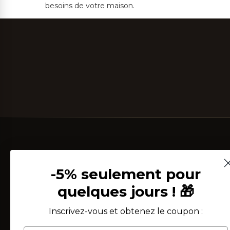
besoins de votre maison.
-5% seulement pour
quelques jours ! 🎁
Depuis 2002, au cœur du Salento, nous tissons
Inscrivez-vous et obtenez le coupon :
étoffe et savoir-faire. Un atelier de linge de maison