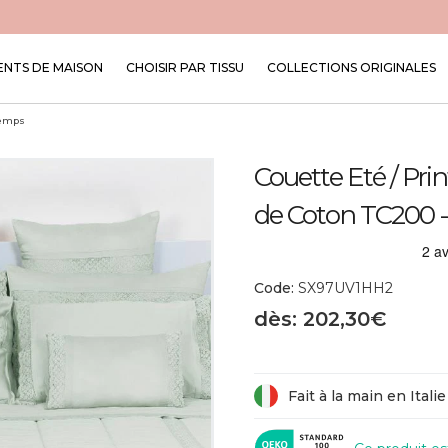
NTS DE MAISON
CHOISIR PAR TISSU
COLLECTIONS ORIGINALES
temps
Couette Eté / Pri
de Coton TC200 -
Code:
SX97UV1HH2
dès: 202,30€
Fait à la main en Italie