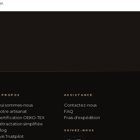
er.
 PROPOS
ASSISTANCE
ui sommes-nous
Contactez-nous
otre artisanat
FAQ
ertification OEKO-TEX
Frais d'expédition
étractation simplifiée
log
SUIVEZ-NOUS
vis Trustpilot