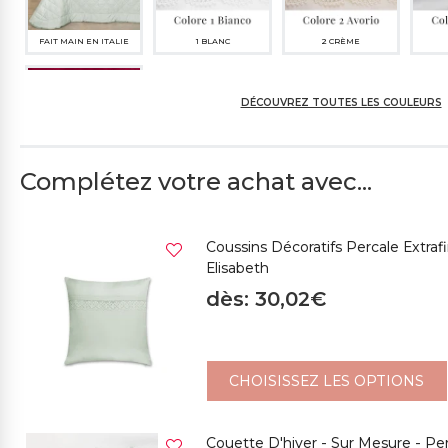
FAIT MAIN EN ITALIE
1 BLANC
2 CRÈME
DÉCOUVREZ TOUTES LES COULEURS
Complétez votre achat avec...
6 BORDEAUX
Coussins Décoratifs Percale Extra
Elisabeth
dès: 30,02€
CHOISISSEZ LES OPTIONS
Couette D'hiver - Sur Mesure - Pe