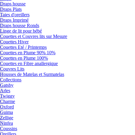
Draps housse
Draps Plats
Taies d'oreillers
Draps Imprimé
Draps housse Ronds
Linge de lit pour bébé
Couettes et Couvres lits sur Mesure
Couettes Hiver
Couettes Eté / Printemps
Couettes en Plume 90% 10%
Couettes en Plume 100%
Couettes en Fibre anallergique
Couvres Lits
Housses de Matelas et Surmatelas
Collections
Gatsby
Arles
Twiggy
Charme
Oxford
Guima
Zellige
Ninfea
Coussins
Oreillers