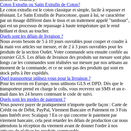
Coton Extrafin ou Satin Extrafin de Coton?
Le coton extrafin est le coton classique et simple, facile à repasser et
résistant. Le Satin Extrafin de Purocotone, quant à lui, se caractérise
par un tissage différent dans le tissu et un traitement appelé "tambour",
qui est un processus de repassage à haute température qui le rend
brillant et doux au toucher.
Quels sont les délais de livraison ?
Nous avons besoin de 5 à 10 jours ouvrables pour couper et coudre à
la main vos articles sur mesure, et de 2 à 3 jours ouvrables pour les
produits de la section Outlet. Votre commande sera ensuite confiée au
coursier GLS. Les délais de livraison des produits sur mesure sont plus
longs car les commandes sont réalisées sur mesure par nos artisans au
moment de la commande, et ce ne sont pas des produits qui sont en
stock prêts à être expédiés.
Quel transporteur utilisez-vous pour la livraison ?
Pour les envois en Europe, nous utilisons GLS et DPD. Dès que le
transporteur prend en charge le colis, vous recevrez un SMS et un e-
mail dans les 24 heures contenant le code de suivi.
Quels sont les modes de paiement ?
Vous pouvez payer de pratiquement n'importe quelle façon : Carte de
Crédit ou de Débit, PayPal, Virement Bancaire et Paiement en 3 Fois
sans Intérêt avec Scalapay ! En ce qui concerne le paiement par
virement bancaire, cela peut retarder les délais de production car nous
attendons la réception du virement avant de donner l'ordre à nos
artisans de réaliser les produits commandés.