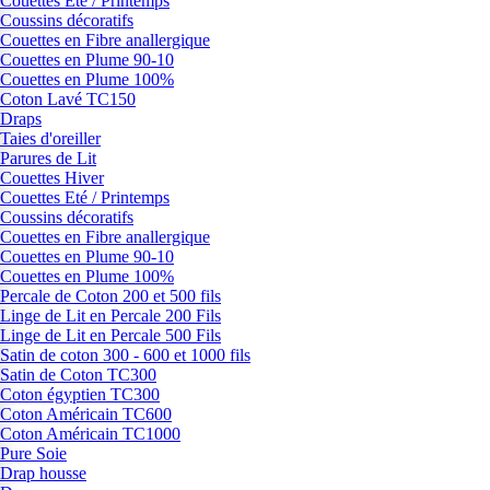
Couettes Eté / Printemps
Coussins décoratifs
Couettes en Fibre anallergique
Couettes en Plume 90-10
Couettes en Plume 100%
Coton Lavé TC150
Draps
Taies d'oreiller
Parures de Lit
Couettes Hiver
Couettes Eté / Printemps
Coussins décoratifs
Couettes en Fibre anallergique
Couettes en Plume 90-10
Couettes en Plume 100%
Percale de Coton 200 et 500 fils
Linge de Lit en Percale 200 Fils
Linge de Lit en Percale 500 Fils
Satin de coton 300 - 600 et 1000 fils
Satin de Coton TC300
Coton égyptien TC300
Coton Américain TC600
Coton Américain TC1000
Pure Soie
Drap housse