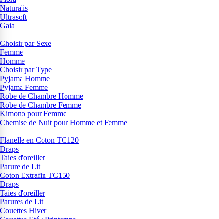
Naturalis
Ultrasoft
Gaia
Choisir par Sexe
Femme
Homme
Choisir par Type
Pyjama Homme
Pyjama Femme
Robe de Chambre Homme
Robe de Chambre Femme
Kimono pour Femme
Chemise de Nuit pour Homme et Femme
Flanelle en Coton TC120
Draps
Taies d'oreiller
Parure de Lit
Coton Extrafin TC150
Draps
Taies d'oreiller
Parures de Lit
Couettes Hiver