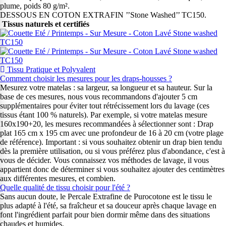
plume, poids 80 g/m².
DESSOUS EN COTON EXTRAFIN ’’Stone Washed’’ TC150.
Tissus naturels et certifiés
Tissu Pratique et Polyvalent
Comment choisir les mesures pour les draps-housses ?
Mesurez votre matelas : sa largeur, sa longueur et sa hauteur. Sur la
base de ces mesures, nous vous recommandons d'ajouter 5 cm
supplémentaires pour éviter tout rétrécissement lors du lavage (ces
tissus étant 100 % naturels). Par exemple, si votre matelas mesure
160x190+20, les mesures recommandées à sélectionner sont : Drap
plat 165 cm x 195 cm avec une profondeur de 16 à 20 cm (votre plage
de référence). Important : si vous souhaitez obtenir un drap bien tendu
dès la première utilisation, ou si vous préférez plus d'abondance, c'est à
vous de décider. Vous connaissez vos méthodes de lavage, il vous
appartient donc de déterminer si vous souhaitez ajouter des centimètres
aux différentes mesures, et combien.
Quelle qualité de tissu choisir pour l'été ?
Sans aucun doute, le Percale Extrafine de Purocotone est le tissu le
plus adapté à l'été, sa fraîcheur et sa douceur après chaque lavage en
font l'ingrédient parfait pour bien dormir même dans des situations
chaudes et humides.