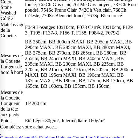
Coton
foncé, 762Ch Gris clair, 761Me Gris moyen, 737Ch Rose
Stone
poudré, 754Sc Prune Clair, 742Ch Vert clair, 768Ch
Washed
Céleste, 770Sc Bleu ciel foncé, 767Sp Bleu foncé
Côté 2
Matelassage
F049 Losanges 10x10cm, F078 Carrés 10x10cm, F129-
de la
3, T105, F137-3, F156 T, F158, F084-2, F079-2
Couette
BB 250cm, BB 300cm MAXI, BB 295cm MAXI, BB
290cm MAXI, BB 285cm MAXI, BB 280cm MAXI,
BB 275cm, BB 270cm, BB 265cm, BB 260cm, BB
Mesures de
255cm, BB 245cm MAXI, BB 240cm MAXI, BB
la Couette
235cm MAXI, BB 230cm MAXI, BB 225cm, BB
Largeur de
220cm, BB 215cm, BB 210cm, BB 205cm, BB 200cm
bord à bord
MAXI, BB 195cm MAXI, BB 190cm MAXI, BB
185cm MAXI, BB 180cm, BB 175cm, BB 170cm, BB
165cm, BB 160cm, BB 155cm, BB 150cm
Mesures de
la Couette
Longueur
TP 260 cm
de la tête
aux pieds
Poids
Eté Léger 80g/m², Intermédiaire 160g/m²
Complétez votre achat avec...
Coussins décoratifs Couleur Unie en Coton Lavé Stone washed