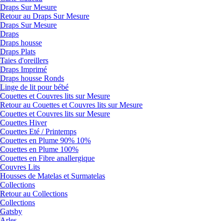
Draps Sur Mesure
Retour au Draps Sur Mesure
Draps Sur Mesure
Draps
Draps housse
Draps Plats
Taies d'oreillers
Draps Imprimé
Draps housse Ronds
Linge de lit pour bébé
Couettes et Couvres lits sur Mesure
Retour au Couettes et Couvres lits sur Mesure
Couettes et Couvres lits sur Mesure
Couettes Hiver
Couettes Eté / Printemps
Couettes en Plume 90% 10%
Couettes en Plume 100%
Couettes en Fibre anallergique
Couvres Lits
Housses de Matelas et Surmatelas
Collections
Retour au Collections
Collections
Gatsby
Arles