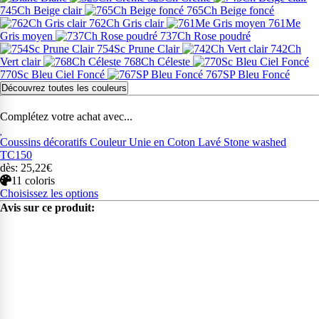
745Ch Beige clair
765Ch Beige foncé
762Ch Gris clair
761Me
Gris moyen
737Ch Rose poudré
754Sc Prune Clair
742Ch
Vert clair
768Ch Céleste
770Sc Bleu Ciel Foncé
767SP Bleu Foncé
Découvrez toutes les couleurs
Complétez votre achat avec...
Coussins décoratifs Couleur Unie en Coton Lavé Stone washed
TC150
dès: 25,22€
11 coloris
Choisissez les options
Avis sur ce produit: