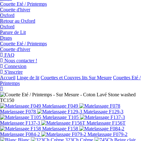
Couette Eté / Printemps
Couette d'hiver
Oxford
Retour au Oxford
Oxford
Parure de Lit
Draps
Couette Eté / Printemps
Couette d'hiver
FAQ
Nous contacter !
Connexion
S'inscrire
Accueil
Linge de lit
Couettes et Couvres lits Sur Mesure
Couettes Eté /
Printemps
Matelassage F049
Matelassage F078
Matelassage F129-3
Matelassage T105
Matelassage F137-3
Matelassage F156T
Matelassage F158
Matelassage F084-2
Matelassage F079-2
Blanc
323Ch Crème