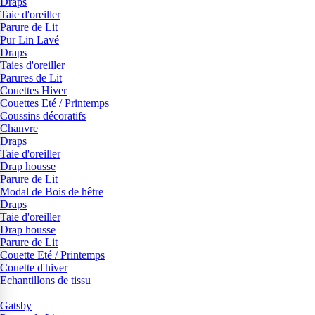
Draps
Taie d'oreiller
Parure de Lit
Pur Lin Lavé
Draps
Taies d'oreiller
Parures de Lit
Couettes Hiver
Couettes Eté / Printemps
Coussins décoratifs
Chanvre
Draps
Taie d'oreiller
Drap housse
Parure de Lit
Modal de Bois de hêtre
Draps
Taie d'oreiller
Drap housse
Parure de Lit
Couette Eté / Printemps
Couette d'hiver
Echantillons de tissu
Gatsby