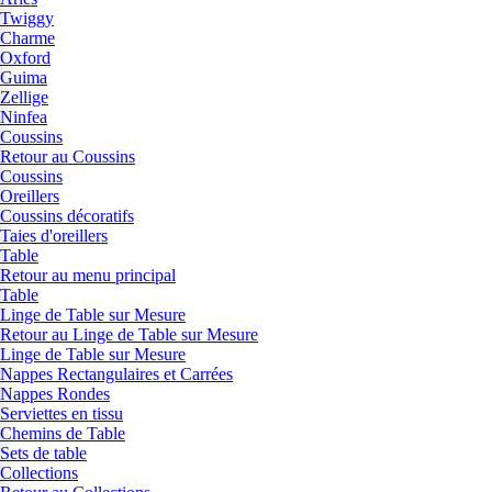
Twiggy
Charme
Oxford
Guima
Zellige
Ninfea
Coussins
Retour au Coussins
Coussins
Oreillers
Coussins décoratifs
Taies d'oreillers
Table
Retour au menu principal
Table
Linge de Table sur Mesure
Retour au Linge de Table sur Mesure
Linge de Table sur Mesure
Nappes Rectangulaires et Carrées
Nappes Rondes
Serviettes en tissu
Chemins de Table
Sets de table
Collections