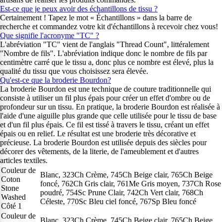
Est-ce que je peux avoir des échantillons de tissu ?
Certainement ! Tapez le mot « Échantillons » dans la barre de
recherche et commandez votre kit d'échantillons à recevoir chez vous!
Que signifie l'acronyme "TC" ?
L'abréviation "TC" vient de l'anglais "Thread Count", littéralement
"Nombre de fils". L'abréviation indique donc le nombre de fils par
centimètre carré que le tissu a, donc plus ce nombre est élevé, plus la
qualité du tissu que vous choisissez sera élevée.
Qu'est-ce que la broderie Bourdon?
La broderie Bourdon est une technique de couture traditionnelle qui
consiste à utiliser un fil plus épais pour créer un effet d'ombre ou de
profondeur sur un tissu. En pratique, la broderie Bourdon est réalisée à
l'aide d'une aiguille plus grande que celle utilisée pour le tissu de base
et d'un fil plus épais. Ce fil est tissé à travers le tissu, créant un effet
épais ou en relief. Le résultat est une broderie très décorative et
précieuse. La broderie Bourdon est utilisée depuis des siècles pour
décorer des vêtements, de la literie, de l'ameublement et d'autres
articles textiles.
Couleur de
Blanc, 323Ch Crème, 745Ch Beige clair, 765Ch Beige
Coton
foncé, 762Ch Gris clair, 761Me Gris moyen, 737Ch Rose
Stone
poudré, 754Sc Prune Clair, 742Ch Vert clair, 768Ch
Washed
Céleste, 770Sc Bleu ciel foncé, 767Sp Bleu foncé
Côté 1
Couleur de
Blanc, 323Ch Crème, 745Ch Beige clair, 765Ch Beige