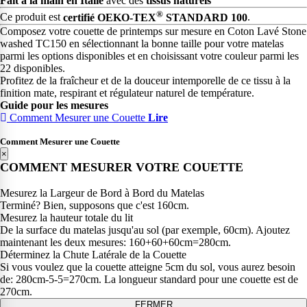
Fait à la main en Italie
avec des
tissus naturels
®
Ce produit est
certifié OEKO-TEX
STANDARD 100
.
Composez votre couette de printemps sur mesure en Coton Lavé Stone
washed TC150 en sélectionnant la bonne taille pour votre matelas
parmi les options disponibles et en choisissant votre couleur parmi les
22 disponibles.
Profitez de la fraîcheur et de la douceur intemporelle de ce tissu à la
finition mate, respirant et régulateur naturel de température.
Guide pour les mesures
Comment Mesurer une Couette
Lire
Comment Mesurer une Couette
×
COMMENT MESURER VOTRE COUETTE
Mesurez la Largeur de Bord à Bord du Matelas
Terminé? Bien, supposons que c'est 160cm.
Mesurez la hauteur totale du lit
De la surface du matelas jusqu'au sol (par exemple, 60cm). Ajoutez
maintenant les deux mesures: 160+60+60cm=280cm.
Déterminez la Chute Latérale de la Couette
Si vous voulez que la couette atteigne 5cm du sol, vous aurez besoin
de: 280cm-5-5=270cm. La longueur standard pour une couette est de
270cm.
FERMER