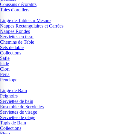
Coussins décoratifs
Taies d'oreillers
Linge de Table sur Mesure
Nappes Rectangulaires et Carrées
Nappes Rondes
Serviettes en tissu
Chemins de Table
Sets de table
Collections
Safie
Iside
Clori
Perla
Penelope
Linge de Bain
Peignoirs
Serviettes de bain
Ensemble de Serviettes
Serviettes de visage
Serviettes de plage
Tapis de Bain
Collections
Flora