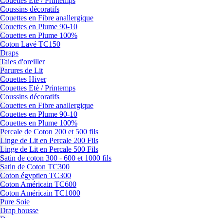
Couettes Eté / Printemps
Coussins décoratifs
Couettes en Fibre anallergique
Couettes en Plume 90-10
Couettes en Plume 100%
Coton Lavé TC150
Draps
Taies d'oreiller
Parures de Lit
Couettes Hiver
Couettes Eté / Printemps
Coussins décoratifs
Couettes en Fibre anallergique
Couettes en Plume 90-10
Couettes en Plume 100%
Percale de Coton 200 et 500 fils
Linge de Lit en Percale 200 Fils
Linge de Lit en Percale 500 Fils
Satin de coton 300 - 600 et 1000 fils
Satin de Coton TC300
Coton égyptien TC300
Coton Américain TC600
Coton Américain TC1000
Pure Soie
Drap housse