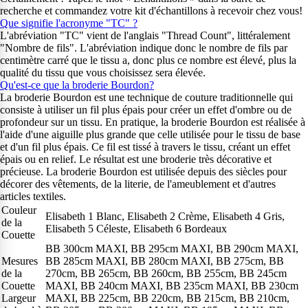
recherche et commandez votre kit d'échantillons à recevoir chez vous!
Que signifie l'acronyme "TC" ?
L'abréviation "TC" vient de l'anglais "Thread Count", littéralement
"Nombre de fils". L'abréviation indique donc le nombre de fils par
centimètre carré que le tissu a, donc plus ce nombre est élevé, plus la
qualité du tissu que vous choisissez sera élevée.
Qu'est-ce que la broderie Bourdon?
La broderie Bourdon est une technique de couture traditionnelle qui
consiste à utiliser un fil plus épais pour créer un effet d'ombre ou de
profondeur sur un tissu. En pratique, la broderie Bourdon est réalisée à
l'aide d'une aiguille plus grande que celle utilisée pour le tissu de base
et d'un fil plus épais. Ce fil est tissé à travers le tissu, créant un effet
épais ou en relief. Le résultat est une broderie très décorative et
précieuse. La broderie Bourdon est utilisée depuis des siècles pour
décorer des vêtements, de la literie, de l'ameublement et d'autres
articles textiles.
Couleur
Elisabeth 1 Blanc, Elisabeth 2 Crème, Elisabeth 4 Gris,
de la
Elisabeth 5 Céleste, Elisabeth 6 Bordeaux
Couette
BB 300cm MAXI, BB 295cm MAXI, BB 290cm MAXI,
Mesures
BB 285cm MAXI, BB 280cm MAXI, BB 275cm, BB
de la
270cm, BB 265cm, BB 260cm, BB 255cm, BB 245cm
Couette
MAXI, BB 240cm MAXI, BB 235cm MAXI, BB 230cm
Largeur
MAXI, BB 225cm, BB 220cm, BB 215cm, BB 210cm,