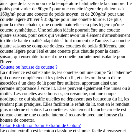
ainsi que de la saison ou de la température habituelle de la chambre. Le
poids peut varier de 80g/m² pour une couette légère de printemps à
160g/m² pour une couette de poids moyen, et de 200g/m² pour une
couette légère d'hiver à 350g/m² pour une couette lourde. De plus,
pour la même chaleur, une couette naturelle sera plus légère qu'une
couette synthétique. Une solution idéale pourrait être une couette
quatre saisons, pour ceux qui veulent avoir un élément d'ameublement
textile de haute qualité adaptable à tout moment de l'année. La couette
quatre saisons se compose de deux couettes de poids différents, une
couette légère pour l'été et une couette plus chaude pour la demi-
saison, qui ensemble forment une couette parfaitement isolante pour
l'hiver.
Couette ou housse de couette ?
La différence est substantielle, les couettes ont une coupe "à l'italienne"
qui couvre complètement les pieds du lit, et elles ont besoin d'être
associées à un drap de lit pour être utilisées, apportant ainsi une
certaine importance à votre lit. Elles peuvent également être unies ou à
motifs. Les couettes avec housses, en revanche, ont une coupe
nordique, ce qui signifie qu'elles ne dépassent pas beaucoup du lit, les
rendant plus pratiques. Elles facilitent le refait du lit, tout en le rendant
plus moderne et sobre. La couette est strictement blanche car elle est
conçue comme une couche interne à recouvrir avec une housse (la
housse de couette).
Coton Extrafin ou Satin Extrafin de Coton?
Le coton extrafin est le coton classique et simple, facile à repasser et