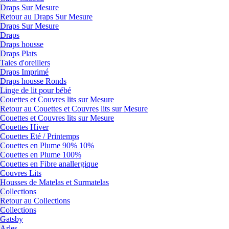
Draps Sur Mesure
Retour au Draps Sur Mesure
Draps Sur Mesure
Draps
Draps housse
Draps Plats
Taies d'oreillers
Draps Imprimé
Draps housse Ronds
Linge de lit pour bébé
Couettes et Couvres lits sur Mesure
Retour au Couettes et Couvres lits sur Mesure
Couettes et Couvres lits sur Mesure
Couettes Hiver
Couettes Eté / Printemps
Couettes en Plume 90% 10%
Couettes en Plume 100%
Couettes en Fibre anallergique
Couvres Lits
Housses de Matelas et Surmatelas
Collections
Retour au Collections
Collections
Gatsby
Arles