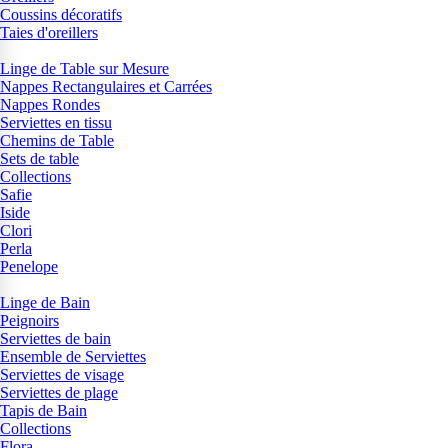
Coussins décoratifs
Taies d'oreillers
Linge de Table sur Mesure
Nappes Rectangulaires et Carrées
Nappes Rondes
Serviettes en tissu
Chemins de Table
Sets de table
Collections
Safie
Iside
Clori
Perla
Penelope
Linge de Bain
Peignoirs
Serviettes de bain
Ensemble de Serviettes
Serviettes de visage
Serviettes de plage
Tapis de Bain
Collections
Flora