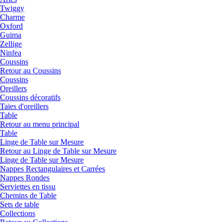
Twiggy
Charme
Oxford
Guima
Zellige
Ninfea
Coussins
Retour au Coussins
Coussins
Oreillers
Coussins décoratifs
Taies d'oreillers
Table
Retour au menu principal
Table
Linge de Table sur Mesure
Retour au Linge de Table sur Mesure
Linge de Table sur Mesure
Nappes Rectangulaires et Carrées
Nappes Rondes
Serviettes en tissu
Chemins de Table
Sets de table
Collections