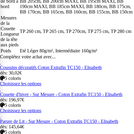
de bord à
BB 205cm, BB 200cm MAXI, BB 195cm MAXI, BB
bord
190cm MAXI, BB 185cm MAXI, BB 180cm, BB 175cm,
BB 170cm, BB 165cm, BB 160cm, BB 155cm, BB 150cm
Mesures
de la
Couette
TP 260 cm, TP 265 cm, TP 270cm, TP 275 cm, TP 280 cm
Longueur
de la tête
aux pieds
Poids
Eté Léger 80g/m², Intermédiaire 160g/m²
Complétez votre achat avec...
Coussins décoratifs Coton Extrafin TC150 - Elisabeth
dès: 30,02€
5 coloris
Choisissez les options
Couette d'hiver - Sur Mesure - Coton Extrafin TC150 - Elisabeth
dès: 196,97€
5 coloris
Choisissez les options
Parure de Lit - Sur Mesure - Coton Extrafin TC150 - Elisabeth
dès: 145,64€
5 coloris