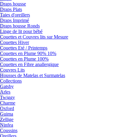
Draps housse
Draps Plats
Taies d'oreillers
Draps Imprimé
Draps housse Ronds
Linge de lit pour bébé
Couettes et Couvres lits sur Mesure
Couettes Hiver
Couettes Eté / Printemps
Couettes en Plume 90% 10%
Couettes en Plume 100%
Couettes en Fibre anallergique
Couvres Lits
Housses de Matelas et Surmatelas
Collections
Gatsby
Arles
Twiggy
Charme
Oxford
Guima
Zellige
Ninfea
Coussins
Oreillers