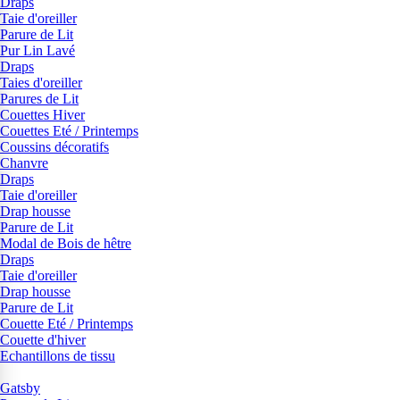
Draps
Taie d'oreiller
Parure de Lit
Pur Lin Lavé
Draps
Taies d'oreiller
Parures de Lit
Couettes Hiver
Couettes Eté / Printemps
Coussins décoratifs
Chanvre
Draps
Taie d'oreiller
Drap housse
Parure de Lit
Modal de Bois de hêtre
Draps
Taie d'oreiller
Drap housse
Parure de Lit
Couette Eté / Printemps
Couette d'hiver
Echantillons de tissu
Gatsby