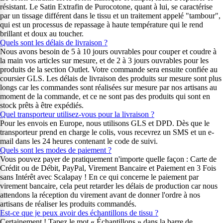
résistant. Le Satin Extrafin de Purocotone, quant à lui, se caractérise
par un tissage différent dans le tissu et un traitement appelé "tambour",
qui est un processus de repassage à haute température qui le rend
brillant et doux au toucher.
Quels sont les délais de livraison ?
Nous avons besoin de 5 à 10 jours ouvrables pour couper et coudre à
la main vos articles sur mesure, et de 2 à 3 jours ouvrables pour les
produits de la section Outlet. Votre commande sera ensuite confiée au
coursier GLS. Les délais de livraison des produits sur mesure sont plus
longs car les commandes sont réalisées sur mesure par nos artisans au
moment de la commande, et ce ne sont pas des produits qui sont en
stock prêts à être expédiés.
Quel transporteur utilisez-vous pour la livraison ?
Pour les envois en Europe, nous utilisons GLS et DPD. Dès que le
transporteur prend en charge le colis, vous recevrez un SMS et un e-
mail dans les 24 heures contenant le code de suivi.
Quels sont les modes de paiement ?
Vous pouvez payer de pratiquement n'importe quelle façon : Carte de
Crédit ou de Débit, PayPal, Virement Bancaire et Paiement en 3 Fois
sans Intérêt avec Scalapay ! En ce qui concerne le paiement par
virement bancaire, cela peut retarder les délais de production car nous
attendons la réception du virement avant de donner l'ordre à nos
artisans de réaliser les produits commandés.
Est-ce que je peux avoir des échantillons de tissu ?
Certainement ! Tapez le mot « Échantillons » dans la barre de