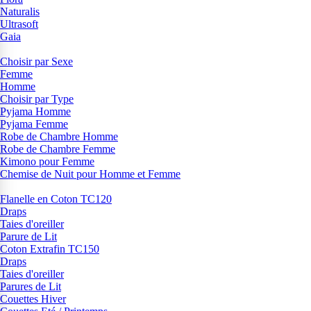
Naturalis
Ultrasoft
Gaia
Choisir par Sexe
Femme
Homme
Choisir par Type
Pyjama Homme
Pyjama Femme
Robe de Chambre Homme
Robe de Chambre Femme
Kimono pour Femme
Chemise de Nuit pour Homme et Femme
Flanelle en Coton TC120
Draps
Taies d'oreiller
Parure de Lit
Coton Extrafin TC150
Draps
Taies d'oreiller
Parures de Lit
Couettes Hiver