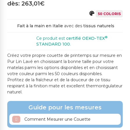
dès: 263,01€
50 COLORIS
757SP AUBERGINE
742CH VERT CLAIR
759SP VERT MOUSS
768CH CÉLESTE
E
Fait à la main en Italie
avec des
tissus naturels
®
Ce produit est
certifié OEKO-TEX
STANDARD 100
.
762CH GRIS CLAIR
761ME GRIS MOYEN
16SP GRIS FONCÉ
770SC BLEU CIEL FO
767SP BLEU FONCÉ
NCÉ
Créez votre propre couette de printemps sur mesure en
Pur Lin Lavé en choisissant la bonne taille pour votre
matelas parmi les options disponibles et en choisissant
votre couleur parmi les 50 couleurs disponibles.
Profitez de la fraîcheur et de la douceur de ce tissu
5179SP VERT LICHEN
5168SP BLEU PAON
respirant à la finition mate et excellent thermorégulateur
naturel.
Guide pour les mesures
Comment Mesurer une Couette