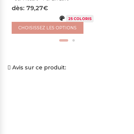
dès: 79,27€
d
25 COLORIS
CHOISISSEZ LES OPTIONS
Avis sur ce produit: