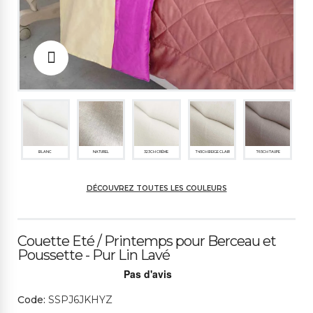
BLANC
NATUREL
323CH CRÈME
745CH BEIGE CLAIR
765CH TAUPE
DÉCOUVREZ TOUTES LES COULEURS
764SC MARRON
763SP BRUN CHOCO
212CH PAILLE
749SP ROUILLE
751SP CORAIL
LAT
Couette Eté / Printemps pour Berceau et
Poussette - Pur Lin Lavé
752SP ROUGE
737CH ROSE PUDRÉ
754SC PRUNE CLAIR
756SP VIOLET CLAIR
Code:
SSPJ6JKHYZ