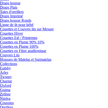
Draps housse
Draps Plats
Taies d'oreillers
Draps Imprimé
Draps housse Ronds
Linge de lit pour bébé
Couettes et Couvres lits sur Mesure
Couettes Hiver
Couettes Eté / Printemps
Couettes en Plume 90% 10%
Couettes en Plume 100%
Couettes en Fibre anallergique
Couvres Lits
Housses de Matelas et Surmatelas
Collections
Gatsby
Arles
Twiggy
Charme
Oxford
Guima
Zellige
Ninfea
Coussins
Oreillers