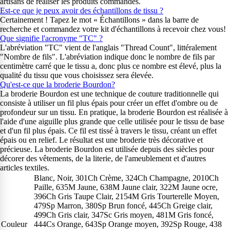
artisans de réaliser les produits commandés.
Est-ce que je peux avoir des échantillons de tissu ?
Certainement ! Tapez le mot « Échantillons » dans la barre de
recherche et commandez votre kit d'échantillons à recevoir chez vous!
Que signifie l'acronyme "TC" ?
L'abréviation "TC" vient de l'anglais "Thread Count", littéralement
"Nombre de fils". L'abréviation indique donc le nombre de fils par
centimètre carré que le tissu a, donc plus ce nombre est élevé, plus la
qualité du tissu que vous choisissez sera élevée.
Qu'est-ce que la broderie Bourdon?
La broderie Bourdon est une technique de couture traditionnelle qui
consiste à utiliser un fil plus épais pour créer un effet d'ombre ou de
profondeur sur un tissu. En pratique, la broderie Bourdon est réalisée à
l'aide d'une aiguille plus grande que celle utilisée pour le tissu de base
et d'un fil plus épais. Ce fil est tissé à travers le tissu, créant un effet
épais ou en relief. Le résultat est une broderie très décorative et
précieuse. La broderie Bourdon est utilisée depuis des siècles pour
décorer des vêtements, de la literie, de l'ameublement et d'autres
articles textiles.
Blanc, Noir, 301Ch Crème, 324Ch Champagne, 2010Ch
Paille, 635M Jaune, 638M Jaune clair, 322M Jaune ocre,
396Ch Gris Taupe Clair, 2154M Gris Tourterelle Moyen,
479Sp Marron, 380Sp Brun foncé, 445Ch Greige clair,
499Ch Gris clair, 347Sc Gris moyen, 481M Gris foncé,
Couleur
444Cs Orange, 643Sp Orange moyen, 392Sp Rouge, 438