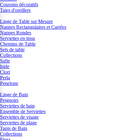
Coussins décoratifs
Taies d'oreillers
Linge de Table sur Mesure
Nappes Rectangulaires et Carrées
Nappes Rondes
Serviettes en tissu
Chemins de Table
Sets de table
Collections
Safie
Iside
Clori
Perla
Penelope
Linge de Bain
Peignoirs
Serviettes de bain
Ensemble de Serviettes
Serviettes de visage
Serviettes de plage
Tapis de Bain
Collections
Flora