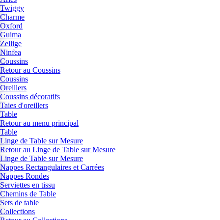
Twiggy
Charme
Oxford
Guima
Zellige
Ninfea
Coussins
Retour au Coussins
Coussins
Oreillers
Coussins décoratifs
Taies d'oreillers
Table
Retour au menu principal
Table
Linge de Table sur Mesure
Retour au Linge de Table sur Mesure
Linge de Table sur Mesure
Nappes Rectangulaires et Carrées
Nappes Rondes
Serviettes en tissu
Chemins de Table
Sets de table
Collections