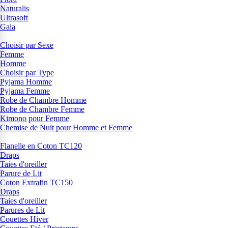
Naturalis
Ultrasoft
Gaia
Choisir par Sexe
Femme
Homme
Choisir par Type
Pyjama Homme
Pyjama Femme
Robe de Chambre Homme
Robe de Chambre Femme
Kimono pour Femme
Chemise de Nuit pour Homme et Femme
Flanelle en Coton TC120
Draps
Taies d'oreiller
Parure de Lit
Coton Extrafin TC150
Draps
Taies d'oreiller
Parures de Lit
Couettes Hiver