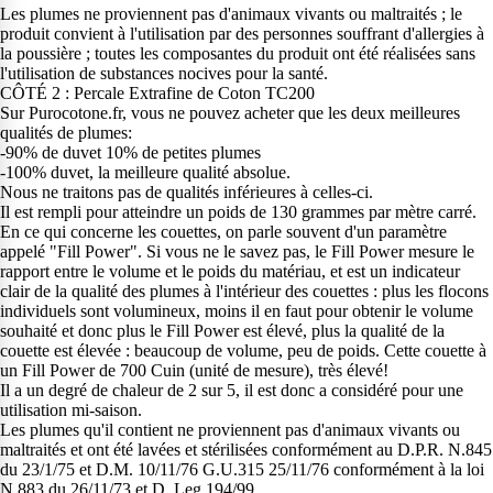
Les plumes ne proviennent pas d'animaux vivants ou maltraités ; le
produit convient à l'utilisation par des personnes souffrant d'allergies à
la poussière ; toutes les composantes du produit ont été réalisées sans
l'utilisation de substances nocives pour la santé.
CÔTÉ 2 : Percale Extrafine de Coton TC200
Sur Purocotone.fr, vous ne pouvez acheter que les deux meilleures
qualités de plumes:
-90% de duvet 10% de petites plumes
-100% duvet, la meilleure qualité absolue.
Nous ne traitons pas de qualités inférieures à celles-ci.
Il est rempli pour atteindre un poids de 130 grammes par mètre carré.
En ce qui concerne les couettes, on parle souvent d'un paramètre
appelé "Fill Power". Si vous ne le savez pas, le Fill Power mesure le
rapport entre le volume et le poids du matériau, et est un indicateur
clair de la qualité des plumes à l'intérieur des couettes : plus les flocons
individuels sont volumineux, moins il en faut pour obtenir le volume
souhaité et donc plus le Fill Power est élevé, plus la qualité de la
couette est élevée : beaucoup de volume, peu de poids. Cette couette à
un Fill Power de 700 Cuin (unité de mesure), très élevé!
Il a un degré de chaleur de 2 sur 5, il est donc a considéré pour une
utilisation mi-saison.
Les plumes qu'il contient ne proviennent pas d'animaux vivants ou
maltraités et ont été lavées et stérilisées conformément au D.P.R. N.845
du 23/1/75 et D.M. 10/11/76 G.U.315 25/11/76 conformément à la loi
N.883 du 26/11/73 et D. Leg.194/99.