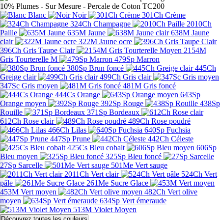
Blanc
Noir
301Ch Crème
324Ch Champagne
2010Ch
Paille
635M Jaune
638M Jaune
clair
322M Jaune ocre
396Ch Gris Taupe Clair
2154M
Gris Tourterelle M
479Sp Marron
380Sp Brun foncé
445Ch
Greige clair
499Ch Gris clair
347Sc Gris moyen
481M Gris foncé
444Cs Orange
643Sp
Orange moyen
392Sp Rouge
438Sp
Rouille
371Sp Bordeaux
612Ch Rose clair
489Ch Rose poudré
466Ch Lilas
640Sp Fuchsia
447Sp Prune
442Ch Céleste
425Cs Bleu cobalt
606Sp
Bleu moyen
325Sp Bleu foncé
27Sp Sarcelle
501Me Vert sauge
2011Ch Vert clair
524Ch Vert
pâle
261Me Sucre Glace
453M Vert moyen
482Ch Vert olive
moyen
634Sp Vert émeraude
513M Violet Moyen
Découvrez toutes les couleurs