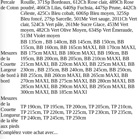
Percale
Rouille, 371Sp Bordeaux, 612Ch Rose clair, 489Ch Rose
de Coton
poudré, 466Ch Lilas, 640Sp Fuchsia, 447Sp Prune, 442Ch
Céleste, 425Cs Bleu cobalt, 606Sp Bleu moyen, 325Sp
Bleu foncé, 27Sp Sarcelle, 501Me Vert sauge, 2011Ch Vert
clair, 524Ch Vert pâle, 261Me Sucre Glace, 453M Vert
moyen, 482Ch Vert Olive Moyen, 634Sp Vert Émeraude,
513M Violet moyen
BB 135cm , BB 140cm, BB 145cm, BB 150cm, BB
155cm, BB 160cm, BB 165cm MAXI, BB 170cm MAXI,
Mesures
BB 175cm MAXI, BB 180cm MAXI, BB 190cm, BB
de la
195cm, BB 200cm, BB 205cm, BB 210cm MAXI, BB
Couette
215cm MAXI, BB 220cm MAXI, BB 225cm MAXI, BB
Largeur
230cm , BB 235cm, BB 240cm, BB 245cm, BB 250cm,
de bord à
BB 255cm, BB 260cm MAXI, BB 265cm MAXI, BB
bord
270cm MAXI, BB 275cm MAXI, BB 280cm MAXI, BB
285cm MAXI, BB 290cm MAXI, BB 295cm MAXI, BB
300cm MAXI, BB 185cm MAXI
Mesures
de la
TP 190cm, TP 195cm, TP 200cm, TP 205cm, TP 210cm,
Couette
TP 215cm, TP 220cm, TP 225cm, TP 230cm, TP 235cm,
Longueur
TP 240cm, TP 245cm, TP 250cm
de la tête
aux pieds
Complétez votre achat avec...