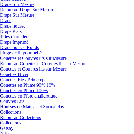
Draps Sur Mesure
Retour au Draps Sur Mesure
Draps Sur Mesure
Draps
Draps housse
Draps Plats
Taies d'oreillers
Draps Imprimé
Draps housse Ronds
Linge de lit pour bébé
Couettes et Couvres lits sur Mesure
Retour au Couettes et Couvres lits sur Mesure
Couettes et Couvres lits sur Mesure
Couettes Hiver
Couettes Eté / Printemps
Couettes en Plume 90% 10%
Couettes en Plume 100%
Couettes en Fibre anallergique
Couvres Lits
Housses de Matelas et Surmatelas
Collections
Retour au Collections
Collections
Gatsby
Arles