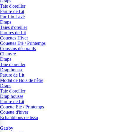
Draps
Taie d'oreiller
Parure de Lit
Pur Lin Lavé
Draps
Taies d'oreiller
Parures de Lit
Couettes Hiver
Couettes Eté / Printemps
Coussins décoratifs
Chanvre
Draps
Taie d'oreiller
Drap housse
Parure de Lit
Modal de Bois de hêtre
Draps
Taie d'oreiller
Drap housse
Parure de Lit
Couette Eté / Printemps
Couette d'hiver
Echantillons de tissu
Gatsby