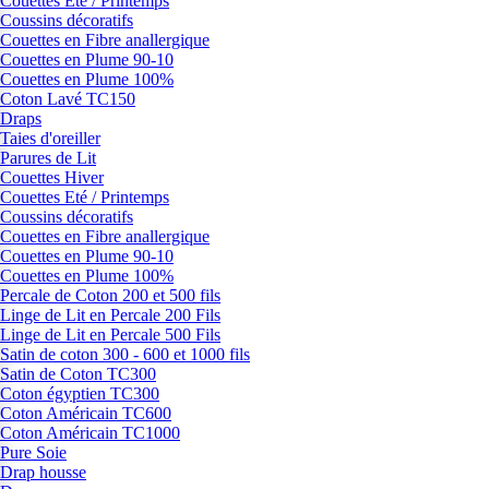
Couettes Eté / Printemps
Coussins décoratifs
Couettes en Fibre anallergique
Couettes en Plume 90-10
Couettes en Plume 100%
Coton Lavé TC150
Draps
Taies d'oreiller
Parures de Lit
Couettes Hiver
Couettes Eté / Printemps
Coussins décoratifs
Couettes en Fibre anallergique
Couettes en Plume 90-10
Couettes en Plume 100%
Percale de Coton 200 et 500 fils
Linge de Lit en Percale 200 Fils
Linge de Lit en Percale 500 Fils
Satin de coton 300 - 600 et 1000 fils
Satin de Coton TC300
Coton égyptien TC300
Coton Américain TC600
Coton Américain TC1000
Pure Soie
Drap housse