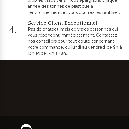
propres tissus. Ainsi, nous épargnons chaque
année des tonnes de plastique à
l'environnement, et vous pourrez les réutiliser.
Service Client Exceptionnel
4.
Pas de chatbot, mais de vraies personnes qui
vous répondent immédiatement. Contactez
nos conseillers pour tout doute concernant
votre commande, du lundi au vendredi de 9h à
13h et de 14h à 18h.