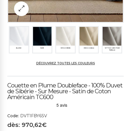
BLANC
NOIR
301CH CRÈME
396CH SABLE
19774SC GRIS TOUR
TERELLE
DÉCOUVREZ TOUTES LES COULEURS
499CH GRIS CLAIR
263CH BLEU GLACE
494CS BLEU AVIO
325SP BLEU FONCÉ
261ME SUCRE GLACE
Couette en Plume Doubleface - 100% Duvet
de Sibérie - Sur Mesure - Satin de Coton
Américain TC600
495CH NUDE
528CH VERT SAUGE
17471ME JAUNE OCR
486ME MOKA
E
Code:
DVT1FBY6SV
dès: 970,62€