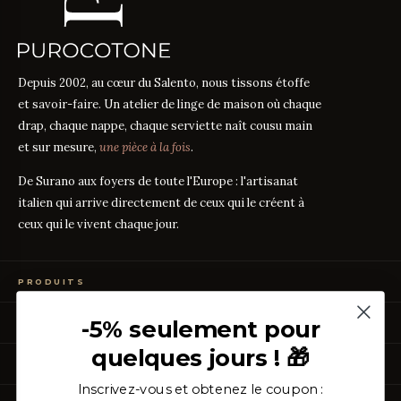
Depuis 2002, au cœur du Salento, nous tissons étoffe
et savoir-faire. Un atelier de linge de maison où chaque
drap, chaque nappe, chaque serviette naît cousu main
et sur mesure,
une pièce à la fois
.
De Surano aux foyers de toute l'Europe : l'artisanat
italien qui arrive directement de ceux qui le créent à
ceux qui le vivent chaque jour.
PRODUITS
Linge de Lit
-5% seulement pour
GUIDES DES TISSUS
Linge de Table
Linge de Bain
quelques jours ! 🎁
Guide des mesures
GUIDE
Vêtements de Maison
À PROPOS
Percale ou Satin ?
GUIDE
Échantillons Gratuits
Que signifie le TC ?
Inscrivez-vous et obtenez le coupon :
GUIDE
Qui sommes-nous