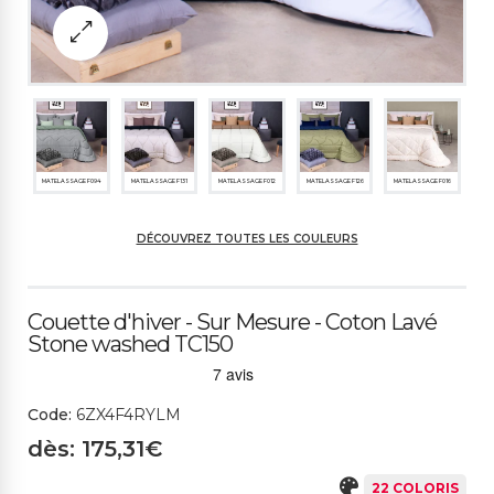
MATELASSAGE F094
MATELASSAGE F131
MATELASSAGE F012
MATELASSAGE F126
MATELASSAGE F016
DÉCOUVREZ TOUTES LES COULEURS
MATELASSAGE F129
MATELASSAGE F130
MATELASSAGE T06
BLANC
323CH CRÈME
7
Couette d'hiver - Sur Mesure - Coton Lavé
Stone washed TC150
737CH ROSE POUDR
745CH BEIGE CLAIR
765CH BEIGE FONCÉ
762CH GRIS CLAIR
761ME GRIS MOYEN
É
Code:
6ZX4F4RYLM
dès: 175,31€
22 COLORIS
742CH VERT CLAIR
768CH CÉLESTE