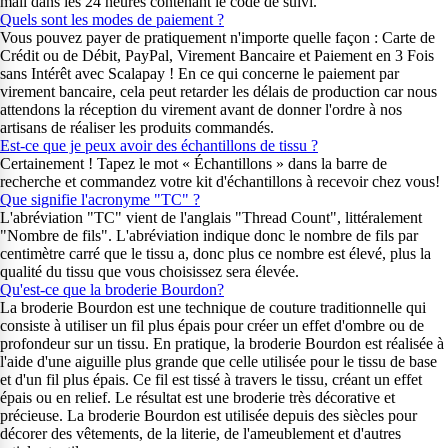
mail dans les 24 heures contenant le code de suivi.
Quels sont les modes de paiement ?
Vous pouvez payer de pratiquement n'importe quelle façon : Carte de
Crédit ou de Débit, PayPal, Virement Bancaire et Paiement en 3 Fois
sans Intérêt avec Scalapay ! En ce qui concerne le paiement par
virement bancaire, cela peut retarder les délais de production car nous
attendons la réception du virement avant de donner l'ordre à nos
artisans de réaliser les produits commandés.
Est-ce que je peux avoir des échantillons de tissu ?
Certainement ! Tapez le mot « Échantillons » dans la barre de
recherche et commandez votre kit d'échantillons à recevoir chez vous!
Que signifie l'acronyme "TC" ?
L'abréviation "TC" vient de l'anglais "Thread Count", littéralement
"Nombre de fils". L'abréviation indique donc le nombre de fils par
centimètre carré que le tissu a, donc plus ce nombre est élevé, plus la
qualité du tissu que vous choisissez sera élevée.
Qu'est-ce que la broderie Bourdon?
La broderie Bourdon est une technique de couture traditionnelle qui
consiste à utiliser un fil plus épais pour créer un effet d'ombre ou de
profondeur sur un tissu. En pratique, la broderie Bourdon est réalisée à
l'aide d'une aiguille plus grande que celle utilisée pour le tissu de base
et d'un fil plus épais. Ce fil est tissé à travers le tissu, créant un effet
épais ou en relief. Le résultat est une broderie très décorative et
précieuse. La broderie Bourdon est utilisée depuis des siècles pour
décorer des vêtements, de la literie, de l'ameublement et d'autres