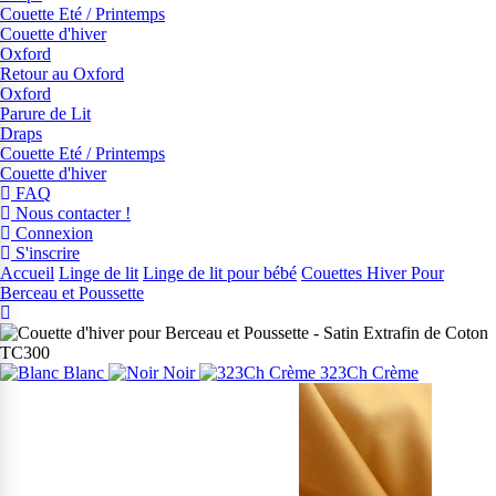
Couette Eté / Printemps
Couette d'hiver
Oxford
Retour au Oxford
Oxford
Parure de Lit
Draps
Couette Eté / Printemps
Couette d'hiver
FAQ
Nous contacter !
Connexion
S'inscrire
Accueil
Linge de lit
Linge de lit pour bébé
Couettes Hiver Pour
Berceau et Poussette
Blanc
Noir
323Ch Crème