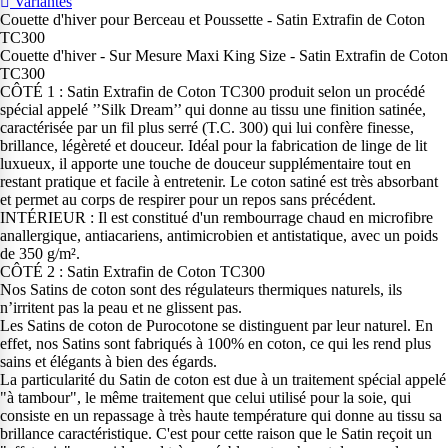
Variantes
Couette d'hiver pour Berceau et Poussette - Satin Extrafin de Coton
TC300
Couette d'hiver - Sur Mesure Maxi King Size - Satin Extrafin de Coton
TC300
CÔTÉ 1 : Satin Extrafin de Coton TC300 produit selon un procédé
spécial appelé ’’Silk Dream’’ qui donne au tissu une finition satinée,
caractérisée par un fil plus serré (T.C. 300) qui lui confère finesse,
brillance, légèreté et douceur. Idéal pour la fabrication de linge de lit
luxueux, il apporte une touche de douceur supplémentaire tout en
restant pratique et facile à entretenir. Le coton satiné est très absorbant
et permet au corps de respirer pour un repos sans précédent.
INTÉRIEUR : Il est constitué d'un rembourrage chaud en microfibre
anallergique, antiacariens, antimicrobien et antistatique, avec un poids
de 350 g/m².
CÔTÉ 2 : Satin Extrafin de Coton TC300
Nos Satins de coton sont des régulateurs thermiques naturels, ils
n’irritent pas la peau et ne glissent pas.
Les Satins de coton de Purocotone se distinguent par leur naturel. En
effet, nos Satins sont fabriqués à 100% en coton, ce qui les rend plus
sains et élégants à bien des égards.
La particularité du Satin de coton est due à un traitement spécial appelé
"à tambour", le même traitement que celui utilisé pour la soie, qui
consiste en un repassage à très haute température qui donne au tissu sa
brillance caractéristique. C'est pour cette raison que le Satin reçoit un