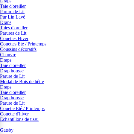
Draps
Taie d'oreiller
Parure de Lit
Pur Lin Lavé
Draps
Taies d'oreiller
Parures de Lit
Couettes Hiver
Couettes Eté / Printemps
Coussins décoratifs
Chanvre
Draps
Taie d'oreiller
Drap housse
Parure de Lit
Modal de Bois de hêtre
Draps
Taie d'oreiller
Drap housse
Parure de Lit
Couette Eté / Printemps
Couette d'hiver
Echantillons de tissu
Gatsby