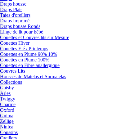
Draps housse
Draps Plats
Taies d'oreillers
Draps Imprimé
Draps housse Ronds
Linge de lit pour bébé
Couettes et Couvres lits sur Mesure
Couettes Hiver
Couettes Eté / Printemps
Couettes en Plume 90% 10%
Couettes en Plume 100%
Couettes en Fibre anallergique
Couvres Lits
Housses de Matelas et Surmatelas
Collections
Gatsby
Arles
Twiggy
Charme
Oxford
Guima
Zellige
Ninfea
Coussins
Oreillers