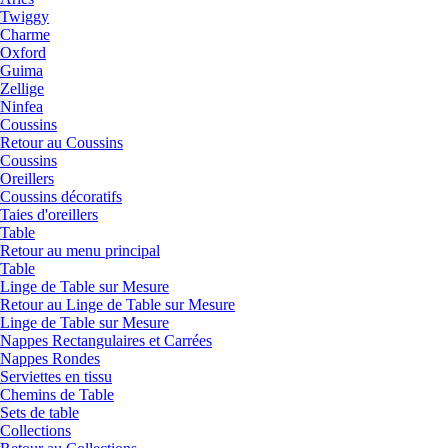
Twiggy
Charme
Oxford
Guima
Zellige
Ninfea
Coussins
Retour au Coussins
Coussins
Oreillers
Coussins décoratifs
Taies d'oreillers
Table
Retour au menu principal
Table
Linge de Table sur Mesure
Retour au Linge de Table sur Mesure
Linge de Table sur Mesure
Nappes Rectangulaires et Carrées
Nappes Rondes
Serviettes en tissu
Chemins de Table
Sets de table
Collections