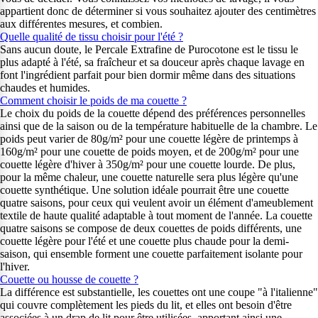
appartient donc de déterminer si vous souhaitez ajouter des centimètres
aux différentes mesures, et combien.
Quelle qualité de tissu choisir pour l'été ?
Sans aucun doute, le Percale Extrafine de Purocotone est le tissu le
plus adapté à l'été, sa fraîcheur et sa douceur après chaque lavage en
font l'ingrédient parfait pour bien dormir même dans des situations
chaudes et humides.
Comment choisir le poids de ma couette ?
Le choix du poids de la couette dépend des préférences personnelles
ainsi que de la saison ou de la température habituelle de la chambre. Le
poids peut varier de 80g/m² pour une couette légère de printemps à
160g/m² pour une couette de poids moyen, et de 200g/m² pour une
couette légère d'hiver à 350g/m² pour une couette lourde. De plus,
pour la même chaleur, une couette naturelle sera plus légère qu'une
couette synthétique. Une solution idéale pourrait être une couette
quatre saisons, pour ceux qui veulent avoir un élément d'ameublement
textile de haute qualité adaptable à tout moment de l'année. La couette
quatre saisons se compose de deux couettes de poids différents, une
couette légère pour l'été et une couette plus chaude pour la demi-
saison, qui ensemble forment une couette parfaitement isolante pour
l'hiver.
Couette ou housse de couette ?
La différence est substantielle, les couettes ont une coupe "à l'italienne"
qui couvre complètement les pieds du lit, et elles ont besoin d'être
associées à un drap de lit pour être utilisées, apportant ainsi une