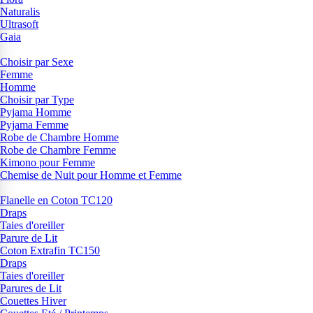
Naturalis
Ultrasoft
Gaia
Choisir par Sexe
Femme
Homme
Choisir par Type
Pyjama Homme
Pyjama Femme
Robe de Chambre Homme
Robe de Chambre Femme
Kimono pour Femme
Chemise de Nuit pour Homme et Femme
Flanelle en Coton TC120
Draps
Taies d'oreiller
Parure de Lit
Coton Extrafin TC150
Draps
Taies d'oreiller
Parures de Lit
Couettes Hiver