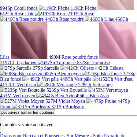
994Sp Corail foncé
119Ch Pêche
612Ch Rose clair
2193Ch Rose
446Ch Rose poudré
466Ch
Lilas
490M Rose poudré foncé
2197Ch Cyclamen
637Sp Turquoise
27Sp Sarcelle
442Ch Céleste
606Sp Bleu moyen
325Sp
Bleu foncé
449Ch Vert pâle
4152Ch Vert d'eau
528Ch Vert sauge
523Sp Vert Bouteille
453M Vert moyen
494Cs Bleu Avio
527M Violet Moyen
447Sp
Prune
371Sp Bordeaux
Découvrez toutes les couleurs
Complétez votre achat avec...
Draps pour Berceau et Poussette - Sur Mesure - Satin Extrafin de