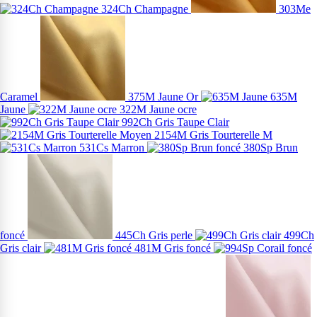
324Ch Champagne
303Me
Caramel
375M Jaune Or
635M
Jaune
322M Jaune ocre
992Ch Gris Taupe Clair
2154M Gris Tourterelle M
531Cs Marron
380Sp Brun
foncé
445Ch Gris perle
499Ch
Gris clair
481M Gris foncé