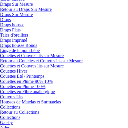
Draps Sur Mesure
Retour au Draps Sur Mesure
Draps Sur Mesure
Draps
Draps housse
Draps Plats
Taies d'oreillers
Draps Imprimé
Draps housse Ronds
Linge de lit pour bébé
Couettes et Couvres lits sur Mesure
Retour au Couettes et Couvres lits sur Mesure
Couettes et Couvres lits sur Mesure
Couettes Hiver
Couettes Eté / Printemps
Couettes en Plume 90% 10%
Couettes en Plume 100%
Couettes en Fibre anallergique
Couvres Lits
Housses de Matelas et Surmatelas
Collections
Retour au Collections
Collections
Gatsby
Arles