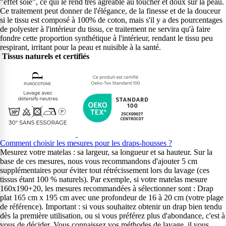
"effet soie", ce qui le rend très agréable au toucher et doux sur la peau.
Ce traitement peut donner de l'élégance, de la finesse et de la douceur
si le tissu est composé à 100% de coton, mais s'il y a des pourcentages
de polyester à l'intérieur du tissu, ce traitement ne servira qu'à faire
fondre cette proportion synthétique à l'intérieur, rendant le tissu peu
respirant, irritant pour la peau et nuisible à la santé.
Tissus naturels et certifiés
Comment choisir les mesures pour les draps-housses ?
Mesurez votre matelas : sa largeur, sa longueur et sa hauteur. Sur la
base de ces mesures, nous vous recommandons d'ajouter 5 cm
supplémentaires pour éviter tout rétrécissement lors du lavage (ces
tissus étant 100 % naturels). Par exemple, si votre matelas mesure
160x190+20, les mesures recommandées à sélectionner sont : Drap
plat 165 cm x 195 cm avec une profondeur de 16 à 20 cm (votre plage
de référence). Important : si vous souhaitez obtenir un drap bien tendu
dès la première utilisation, ou si vous préférez plus d'abondance, c'est à
vous de décider. Vous connaissez vos méthodes de lavage, il vous