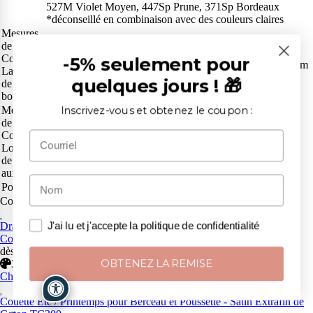
527M Violet Moyen, 447Sp Prune, 371Sp Bordeaux
*déconseillé en combinaison avec des couleurs claires
Mesures
de la
Couette
-5% seulement pour
BB 110cm, BB 115cm, BB 120cm, BB 125cm, BB 130cm
Largeur
quelques jours ! 🎁
de bord à
bord
Mesures
Inscrivez-vous et obtenez le coupon :
de la
Couette
TP 180 cm
Longueur
de la tête
aux pieds
Poids
Hiver Lourd 350g/m², Hiver Léger 200g/m²
Complétez votre achat avec...
Draps pour Berceau et Poussette - Sur Mesure - Satin Extrafin de
J'ai lu et j'accepte la politique de confidentialité
Coton TC300
dès: 48,04€
OBTENEZ LA REMISE
37 coloris
Choisissez les options
Couette Eté / Printemps pour Berceau et Poussette - Satin Extrafin de