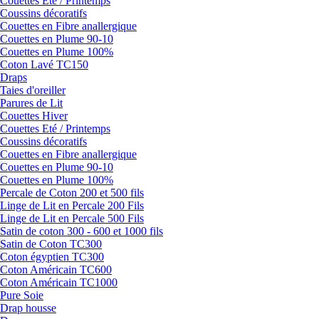
Couettes Eté / Printemps
Coussins décoratifs
Couettes en Fibre anallergique
Couettes en Plume 90-10
Couettes en Plume 100%
Coton Lavé TC150
Draps
Taies d'oreiller
Parures de Lit
Couettes Hiver
Couettes Eté / Printemps
Coussins décoratifs
Couettes en Fibre anallergique
Couettes en Plume 90-10
Couettes en Plume 100%
Percale de Coton 200 et 500 fils
Linge de Lit en Percale 200 Fils
Linge de Lit en Percale 500 Fils
Satin de coton 300 - 600 et 1000 fils
Satin de Coton TC300
Coton égyptien TC300
Coton Américain TC600
Coton Américain TC1000
Pure Soie
Drap housse