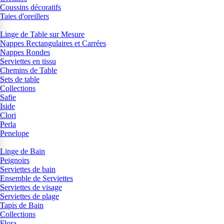
Coussins décoratifs
Taies d'oreillers
Linge de Table sur Mesure
Nappes Rectangulaires et Carrées
Nappes Rondes
Serviettes en tissu
Chemins de Table
Sets de table
Collections
Safie
Iside
Clori
Perla
Penelope
Linge de Bain
Peignoirs
Serviettes de bain
Ensemble de Serviettes
Serviettes de visage
Serviettes de plage
Tapis de Bain
Collections
Flora