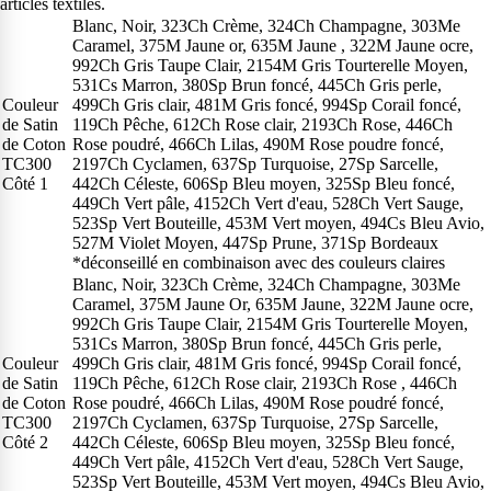
articles textiles.
Blanc, Noir, 323Ch Crème, 324Ch Champagne, 303Me
Caramel, 375M Jaune or, 635M Jaune , 322M Jaune ocre,
992Ch Gris Taupe Clair, 2154M Gris Tourterelle Moyen,
531Cs Marron, 380Sp Brun foncé, 445Ch Gris perle,
Couleur
499Ch Gris clair, 481M Gris foncé, 994Sp Corail foncé,
de Satin
119Ch Pêche, 612Ch Rose clair, 2193Ch Rose, 446Ch
de Coton
Rose poudré, 466Ch Lilas, 490M Rose poudre foncé,
TC300
2197Ch Cyclamen, 637Sp Turquoise, 27Sp Sarcelle,
Côté 1
442Ch Céleste, 606Sp Bleu moyen, 325Sp Bleu foncé,
449Ch Vert pâle, 4152Ch Vert d'eau, 528Ch Vert Sauge,
523Sp Vert Bouteille, 453M Vert moyen, 494Cs Bleu Avio,
527M Violet Moyen, 447Sp Prune, 371Sp Bordeaux
*déconseillé en combinaison avec des couleurs claires
Blanc, Noir, 323Ch Crème, 324Ch Champagne, 303Me
Caramel, 375M Jaune Or, 635M Jaune, 322M Jaune ocre,
992Ch Gris Taupe Clair, 2154M Gris Tourterelle Moyen,
531Cs Marron, 380Sp Brun foncé, 445Ch Gris perle,
Couleur
499Ch Gris clair, 481M Gris foncé, 994Sp Corail foncé,
de Satin
119Ch Pêche, 612Ch Rose clair, 2193Ch Rose , 446Ch
de Coton
Rose poudré, 466Ch Lilas, 490M Rose poudré foncé,
TC300
2197Ch Cyclamen, 637Sp Turquoise, 27Sp Sarcelle,
Côté 2
442Ch Céleste, 606Sp Bleu moyen, 325Sp Bleu foncé,
449Ch Vert pâle, 4152Ch Vert d'eau, 528Ch Vert Sauge,
523Sp Vert Bouteille, 453M Vert moyen, 494Cs Bleu Avio,