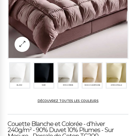
BLANC
NOIR
301CH CRÈME
324CH CHAMPAGNE
2010CH PAILLE
DÉCOUVREZ TOUTES LES COULEURS
635M JAUNE
638M JAUNE CLAIR
322M JAUNE OCRE
396CH GRIS TAUPE C
2154M GRIS TOURTER
LAIR
ELLE M
Couette Blanche et Colorée - d'hiver
240g/m² - 90% Duvet 10% Plumes - Sur