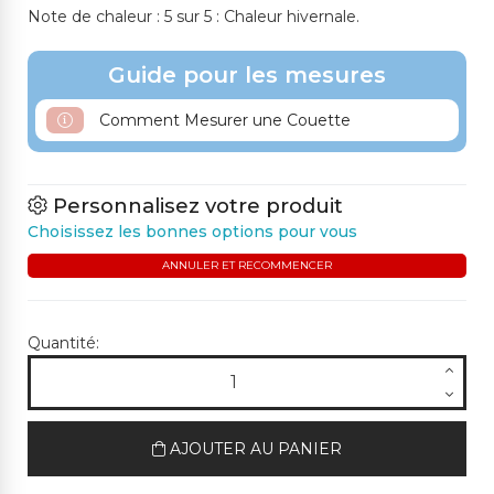
Note de chaleur : 5 sur 5 : Chaleur hivernale.
Guide pour les mesures
261ME SUCRE GLACE
453M VERT MOYEN
634SP VERT ÉMERAUDE
482CH VERT OLIVE M
Comment Mesurer une Couette
OYEN
Personnalisez votre produit
513M VIOLET MOYEN
Choisissez les bonnes options pour vous
ANNULER ET RECOMMENCER
Quantité:
AJOUTER AU PANIER