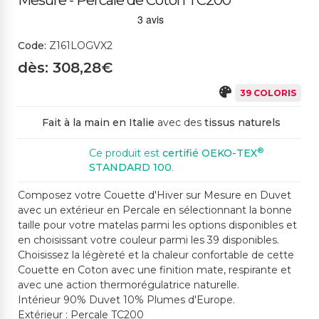
Mesure - Percale de Coton TC200
499CH GRIS CLAIR
380SP BRUN FONCÉ
479SP MARRON
445CH GREIGE CLAIR
347SC GRIS MOYEN
Code:
Z161LOGVX2
dès: 308,28€
444CS ORANGE
392SP ROUGE
438SP ROUILLE
39 COLORIS
643SP ORANGE MOY
481M GRIS FONCÉ
EN
Fait à la main en Italie
avec des
tissus naturels
®
Ce produit est
certifié OEKO-TEX
371SP BORDEAUX
466CH LILAS
STANDARD 100
.
612CH ROSE CLAIR
489CH ROSE POUDRÉ
Composez votre Couette d'Hiver sur Mesure en Duvet
avec un extérieur en Percale en sélectionnant la bonne
640SP FUCHSIA
447SP PRUNE
442CH CÉLESTE
taille pour votre matelas parmi les options disponibles et
425CS BLEU COBAL
606SP BLEU MOYEN
en choisissant votre couleur parmi les 39 disponibles.
T
Choisissez la légèreté et la chaleur confortable de cette
Couette en Coton avec une finition mate, respirante et
avec une action thermorégulatrice naturelle.
27SP SARCELLE
524CH VERT PÂLE
Intérieur 90% Duvet 10% Plumes d'Europe.
325SP BLEU FONCÉ
501ME VERT SAUGE
2011CH VERT CLAIR
Extérieur : Percale TC200