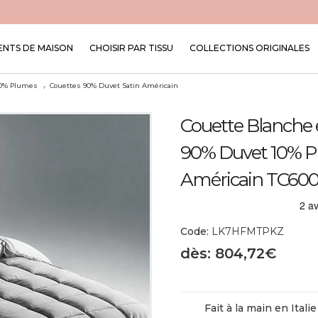
NTS DE MAISON
CHOISIR PAR TISSU
COLLECTIONS ORIGINALES
10% Plumes
Couettes 90% Duvet Satin Américain
Couette Blanche e
90% Duvet 10% Pl
Américain TC60
Code:
LK7HFMTPKZ
dès: 804,72€
Fait à la main en Italie