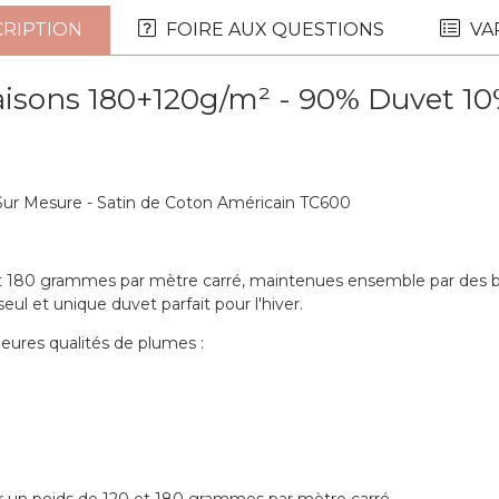
RIPTION
FOIRE AUX QUESTIONS
VA
Saisons 180+120g/m² - 90% Duvet 10
ur Mesure - Satin de Coton Américain TC600
t 180 grammes par mètre carré, maintenues ensemble par des bo
ul et unique duvet parfait pour l'hiver.
eures qualités de plumes :
 un poids de 120 et 180 grammes par mètre carré.