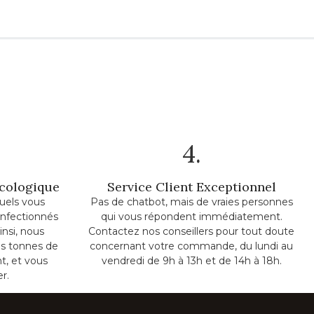
4.
Écologique
Service Client Exceptionnel
uels vous
Pas de chatbot, mais de vraies personnes
onfectionnés
qui vous répondent immédiatement.
insi, nous
Contactez nos conseillers pour tout doute
s tonnes de
concernant votre commande, du lundi au
t, et vous
vendredi de 9h à 13h et de 14h à 18h.
er.