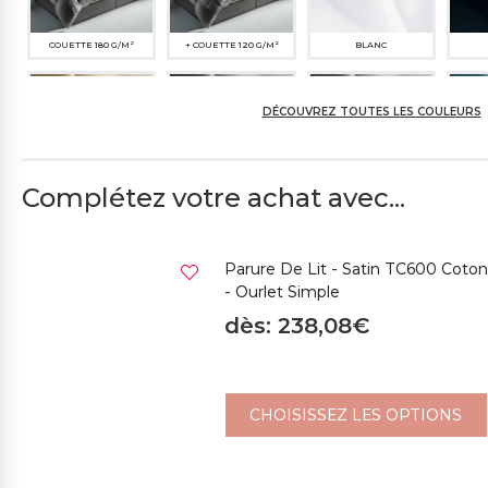
COUETTE 180 G/M²
+ COUETTE 120 G/M²
BLANC
DÉCOUVREZ TOUTES LES COULEURS
Complétez votre achat avec...
396CH SABLE
19774SC GRIS
499CH GRIS CLAIR
263
TOURTERELLE
Parure De Lit - Satin TC600 Coton
4
- Ourlet Simple
528CH VERT SAUGE
dès: 238,08€
325SP BLEU FONCÉ
261ME SUCRE GLACE
CHOISISSEZ LES OPTIONS
486ME MOKA