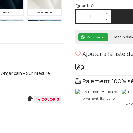
Quantité:
NOIR
301CH CRÈME
WhatsApp
Besoin d'ai
Ajouter à la liste d
CH BLEU GLACE
494CS BLEU AVIO
 Américain - Sur Mesure
95CH NUDE
Paiement 100% sé
17471ME JAUNE OCRE
Virement Bancaire
14 COLORIS
Paie