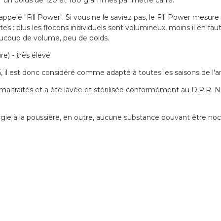
ppelé "Fill Power". Si vous ne le saviez pas, le Fill Power mesure
ettes : plus les flocons individuels sont volumineux, moins il en fa
eaucoup de volume, peu de poids.
) - très élevé.
 5, il est donc considéré comme adapté à toutes les saisons de l'
maltraités et a été lavée et stérilisée conformément au D.P.R. N.
rgie à la poussière, en outre, aucune substance pouvant être nociv