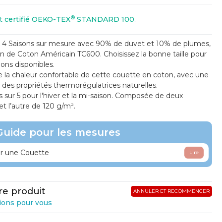
®
st
certifié OEKO-TEX
STANDARD 100
.
 4 Saisons sur mesure avec 90% de duvet et 10% de plumes,
n de Coton Américain TC600. Choisissez la bonne taille pour
ons disponibles.
de la chaleur confortable de cette couette en coton, avec une
 des propriétés thermorégulatrices naturelles.
s sur 5 pour l'hiver et la mi-saison. Composée de deux
t l’autre de 120 g/m².
Guide pour les mesures
 une Couette
Lire
re produit
ANNULER ET RECOMMENCER
ions pour vous