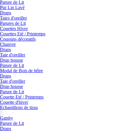
Parure de Lit
Pur Lin Lavé
Draps
Taies d'oreiller
Parures de Lit
Couettes Hiver
Couettes Eté / Printemps
Coussins décoratifs
Chanvre
Draps
Taie d'oreiller
Drap housse
Parure de Lit
Modal de Bois de hêtre
Draps
Taie d'oreiller
Drap housse
Parure de Lit
Couette Eté / Printemps
Couette d'hiver
Echantillons de tissu
Gatsby
Parure de Lit
Draps