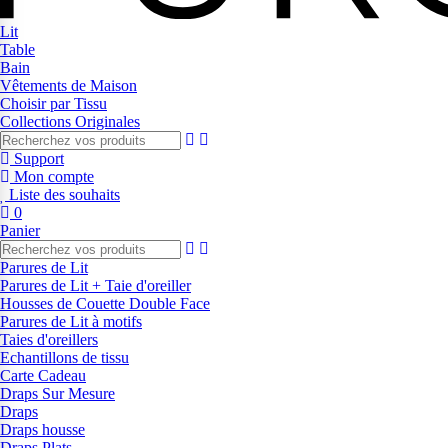
Lit
Table
Bain
Vêtements de Maison
Choisir par Tissu
Collections Originales
Support
Mon compte
Liste des souhaits
0
Panier
Parures de Lit
Parures de Lit + Taie d'oreiller
Housses de Couette Double Face
Parures de Lit à motifs
Taies d'oreillers
Echantillons de tissu
Carte Cadeau
Draps Sur Mesure
Draps
Draps housse
Draps Plats