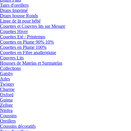
Taies d'oreillers
Draps Imprimé
Draps housse Ronds
Linge de lit pour bébé
Couettes et Couvres lits sur Mesure
Couettes Hiver
Couettes Eté / Printemps
Couettes en Plume 90% 10%
Couettes en Plume 100%
Couettes en Fibre anallergique
Couvres Lits
Housses de Matelas et Surmatelas
Collections
Gatsby
Arles
Twiggy
Charme
Oxford
Guima
Zellige
Ninfea
Coussins
Oreillers
Coussins décoratifs