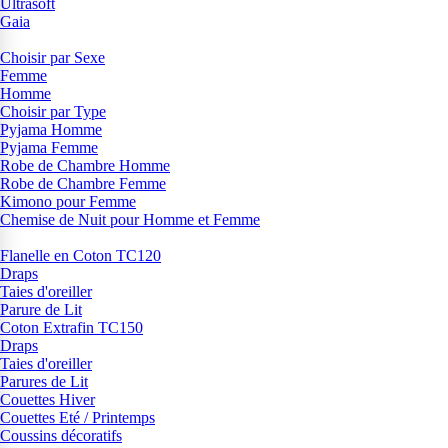
Ultrasoft
Gaia
Choisir par Sexe
Femme
Homme
Choisir par Type
Pyjama Homme
Pyjama Femme
Robe de Chambre Homme
Robe de Chambre Femme
Kimono pour Femme
Chemise de Nuit pour Homme et Femme
Flanelle en Coton TC120
Draps
Taies d'oreiller
Parure de Lit
Coton Extrafin TC150
Draps
Taies d'oreiller
Parures de Lit
Couettes Hiver
Couettes Eté / Printemps
Coussins décoratifs