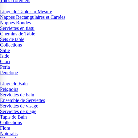
Taies d'oreillers
Linge de Table sur Mesure
Nappes Rectangulaires et Carrées
Nappes Rondes
Serviettes en tissu
Chemins de Table
Sets de table
Collections
Safie
Iside
Clori
Perla
Penelope
Linge de Bain
Peignoirs
Serviettes de bain
Ensemble de Serviettes
Serviettes de visage
Serviettes de plage
Tapis de Bain
Collections
Flora
Naturalis