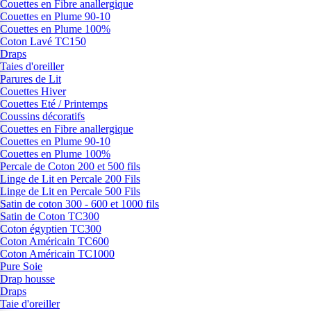
Couettes en Fibre anallergique
Couettes en Plume 90-10
Couettes en Plume 100%
Coton Lavé TC150
Draps
Taies d'oreiller
Parures de Lit
Couettes Hiver
Couettes Eté / Printemps
Coussins décoratifs
Couettes en Fibre anallergique
Couettes en Plume 90-10
Couettes en Plume 100%
Percale de Coton 200 et 500 fils
Linge de Lit en Percale 200 Fils
Linge de Lit en Percale 500 Fils
Satin de coton 300 - 600 et 1000 fils
Satin de Coton TC300
Coton égyptien TC300
Coton Américain TC600
Coton Américain TC1000
Pure Soie
Drap housse
Draps
Taie d'oreiller