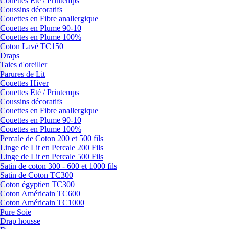
Couettes Eté / Printemps
Coussins décoratifs
Couettes en Fibre anallergique
Couettes en Plume 90-10
Couettes en Plume 100%
Coton Lavé TC150
Draps
Taies d'oreiller
Parures de Lit
Couettes Hiver
Couettes Eté / Printemps
Coussins décoratifs
Couettes en Fibre anallergique
Couettes en Plume 90-10
Couettes en Plume 100%
Percale de Coton 200 et 500 fils
Linge de Lit en Percale 200 Fils
Linge de Lit en Percale 500 Fils
Satin de coton 300 - 600 et 1000 fils
Satin de Coton TC300
Coton égyptien TC300
Coton Américain TC600
Coton Américain TC1000
Pure Soie
Drap housse