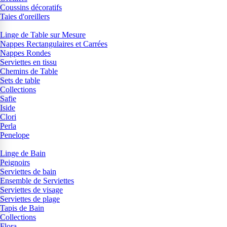
Coussins décoratifs
Taies d'oreillers
Linge de Table sur Mesure
Nappes Rectangulaires et Carrées
Nappes Rondes
Serviettes en tissu
Chemins de Table
Sets de table
Collections
Safie
Iside
Clori
Perla
Penelope
Linge de Bain
Peignoirs
Serviettes de bain
Ensemble de Serviettes
Serviettes de visage
Serviettes de plage
Tapis de Bain
Collections
Flora