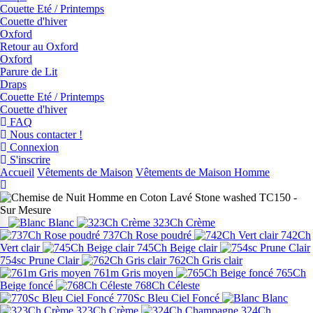
Couette Eté / Printemps
Couette d'hiver
Oxford
Retour au Oxford
Oxford
Parure de Lit
Draps
Couette Eté / Printemps
Couette d'hiver
FAQ
Nous contacter !
Connexion
S'inscrire
Accueil
Vêtements de Maison
Vêtements de Maison Homme
Blanc
323Ch Crème
737Ch Rose poudré
742Ch
Vert clair
745Ch Beige clair
754sc Prune Clair
762Ch Gris clair
761m Gris moyen
765Ch
Beige foncé
768Ch Céleste
770Sc Bleu Ciel Foncé
Blanc
323Ch Crème
324Ch