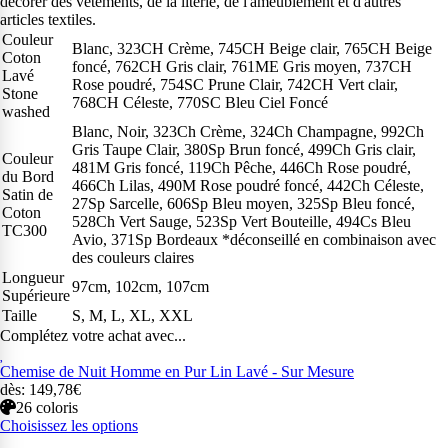
décorer des vêtements, de la literie, de l'ameublement et d'autres
articles textiles.
Couleur
Blanc, 323CH Crème, 745CH Beige clair, 765CH Beige
Coton
foncé, 762CH Gris clair, 761ME Gris moyen, 737CH
Lavé
Rose poudré, 754SC Prune Clair, 742CH Vert clair,
Stone
768CH Céleste, 770SC Bleu Ciel Foncé
washed
Blanc, Noir, 323Ch Crème, 324Ch Champagne, 992Ch
Gris Taupe Clair, 380Sp Brun foncé, 499Ch Gris clair,
Couleur
481M Gris foncé, 119Ch Pêche, 446Ch Rose poudré,
du Bord
466Ch Lilas, 490M Rose poudré foncé, 442Ch Céleste,
Satin de
27Sp Sarcelle, 606Sp Bleu moyen, 325Sp Bleu foncé,
Coton
528Ch Vert Sauge, 523Sp Vert Bouteille, 494Cs Bleu
TC300
Avio, 371Sp Bordeaux *déconseillé en combinaison avec
des couleurs claires
Longueur
97cm, 102cm, 107cm
Supérieure
Taille
S, M, L, XL, XXL
Complétez votre achat avec...
Chemise de Nuit Homme en Pur Lin Lavé - Sur Mesure
dès: 149,78€
26 coloris
Choisissez les options