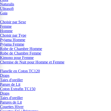
Naturalis
Ultrasoft
Gaia
Choisir par Sexe
Femme
Homme
Choisir par Type
Pyjama Homme
Pyjama Femme
Robe de Chambre Homme
Robe de Chambre Femme
Kimono pour Femme
Chemise de Nuit pour Homme et Femme
Flanelle en Coton TC120
Draps
Taies d'oreiller
Parure de Lit
Coton Extrafin TC150
Draps
Taies d'oreiller
Parures de Lit
Couettes Hiver