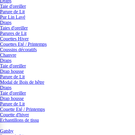
Draps
Taie d'oreiller
Parure de Lit
Pur Lin Lavé
Draps
Taies d'oreiller
Parures de Lit
Couettes Hiver
Couettes Eté / Printemps
Coussins décoratifs
Chanvre
Draps
Taie d'oreiller
Drap housse
Parure de Lit
Modal de Bois de hêtre
Draps
Taie d'oreiller
Drap housse
Parure de Lit
Couette Eté / Printemps
Couette d'hiver
Echantillons de tissu
Gatsby