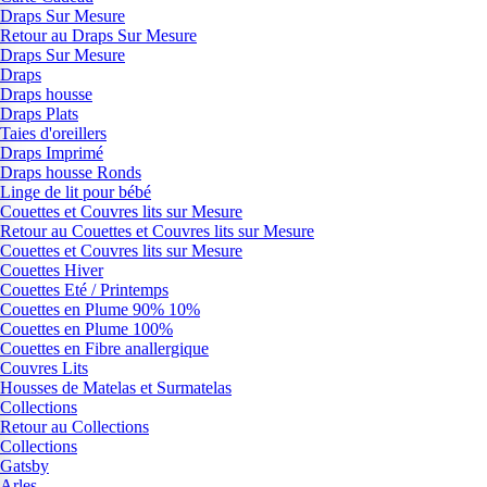
Draps Sur Mesure
Retour au Draps Sur Mesure
Draps Sur Mesure
Draps
Draps housse
Draps Plats
Taies d'oreillers
Draps Imprimé
Draps housse Ronds
Linge de lit pour bébé
Couettes et Couvres lits sur Mesure
Retour au Couettes et Couvres lits sur Mesure
Couettes et Couvres lits sur Mesure
Couettes Hiver
Couettes Eté / Printemps
Couettes en Plume 90% 10%
Couettes en Plume 100%
Couettes en Fibre anallergique
Couvres Lits
Housses de Matelas et Surmatelas
Collections
Retour au Collections
Collections
Gatsby
Arles