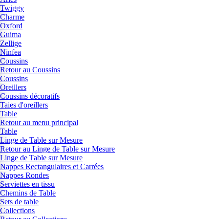
Twiggy
Charme
Oxford
Guima
Zellige
Ninfea
Coussins
Retour au Coussins
Coussins
Oreillers
Coussins décoratifs
Taies d'oreillers
Table
Retour au menu principal
Table
Linge de Table sur Mesure
Retour au Linge de Table sur Mesure
Linge de Table sur Mesure
Nappes Rectangulaires et Carrées
Nappes Rondes
Serviettes en tissu
Chemins de Table
Sets de table
Collections