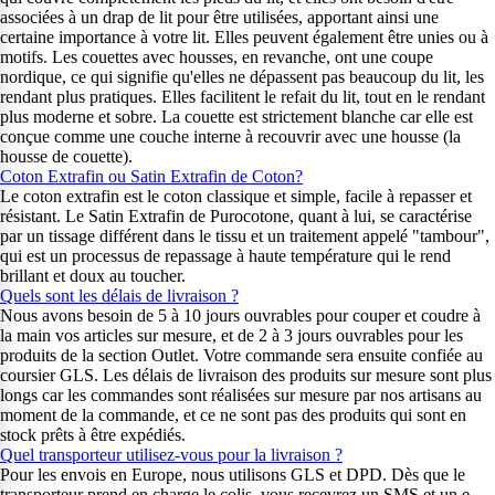
associées à un drap de lit pour être utilisées, apportant ainsi une
certaine importance à votre lit. Elles peuvent également être unies ou à
motifs. Les couettes avec housses, en revanche, ont une coupe
nordique, ce qui signifie qu'elles ne dépassent pas beaucoup du lit, les
rendant plus pratiques. Elles facilitent le refait du lit, tout en le rendant
plus moderne et sobre. La couette est strictement blanche car elle est
conçue comme une couche interne à recouvrir avec une housse (la
housse de couette).
Coton Extrafin ou Satin Extrafin de Coton?
Le coton extrafin est le coton classique et simple, facile à repasser et
résistant. Le Satin Extrafin de Purocotone, quant à lui, se caractérise
par un tissage différent dans le tissu et un traitement appelé "tambour",
qui est un processus de repassage à haute température qui le rend
brillant et doux au toucher.
Quels sont les délais de livraison ?
Nous avons besoin de 5 à 10 jours ouvrables pour couper et coudre à
la main vos articles sur mesure, et de 2 à 3 jours ouvrables pour les
produits de la section Outlet. Votre commande sera ensuite confiée au
coursier GLS. Les délais de livraison des produits sur mesure sont plus
longs car les commandes sont réalisées sur mesure par nos artisans au
moment de la commande, et ce ne sont pas des produits qui sont en
stock prêts à être expédiés.
Quel transporteur utilisez-vous pour la livraison ?
Pour les envois en Europe, nous utilisons GLS et DPD. Dès que le
transporteur prend en charge le colis, vous recevrez un SMS et un e-