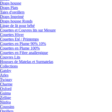
Draps housse
Draps Plats
Taies d'oreillers
Draps Imprimé
Draps housse Ronds
Linge de lit pour bébé
Couettes et Couvres lits sur Mesure
Couettes Hiver
Couettes Eté / Printemps
Couettes en Plume 90% 10%
Couettes en Plume 100%
Couettes en Fibre anallergique
Couvres Lits
Housses de Matelas et Surmatelas
Collections
Gatsby
Arles
Twiggy
Charme
Oxford
Guima
Zellige
Ninfea
Coussins
Oreillers