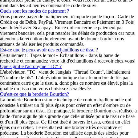
mail dans les 24 heures contenant le code de suivi.
Quels sont les modes de paiement ?
Vous pouvez payer de pratiquement n'importe quelle façon : Carte de
Crédit ou de Débit, PayPal, Virement Bancaire et Paiement en 3 Fois
sans Intérêt avec Scalapay ! En ce qui concerne le paiement par
virement bancaire, cela peut retarder les délais de production car nous
attendons la réception du virement avant de donner l'ordre à nos
artisans de réaliser les produits commandés.
Est-ce que je peux avoir des échantillons de tissu ?
Certainement ! Tapez le mot « Échantillons » dans la barre de
recherche et commandez votre kit d'échantillons à recevoir chez vous!
Que signifie l'acronyme "TC" ?
L'abréviation "TC" vient de l'anglais "Thread Count", littéralement
"Nombre de fils". L'abréviation indique donc le nombre de fils par
centimètre carré que le tissu a, donc plus ce nombre est élevé, plus la
qualité du tissu que vous choisissez sera élevée.
Qu'est-ce que la broderie Bourdon?
La broderie Bourdon est une technique de couture traditionnelle qui
consiste à utiliser un fil plus épais pour créer un effet d'ombre ou de
profondeur sur un tissu. En pratique, la broderie Bourdon est réalisée à
l'aide d'une aiguille plus grande que celle utilisée pour le tissu de base
et d'un fil plus épais. Ce fil est tissé à travers le tissu, créant un effet
épais ou en relief. Le résultat est une broderie très décorative et
précieuse. La broderie Bourdon est utilisée depuis des siècles pour