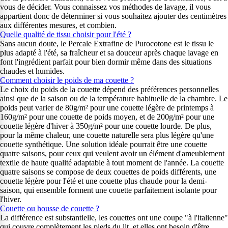
vous de décider. Vous connaissez vos méthodes de lavage, il vous
appartient donc de déterminer si vous souhaitez ajouter des centimètres
aux différentes mesures, et combien.
Quelle qualité de tissu choisir pour l'été ?
Sans aucun doute, le Percale Extrafine de Purocotone est le tissu le
plus adapté à l'été, sa fraîcheur et sa douceur après chaque lavage en
font l'ingrédient parfait pour bien dormir même dans des situations
chaudes et humides.
Comment choisir le poids de ma couette ?
Le choix du poids de la couette dépend des préférences personnelles
ainsi que de la saison ou de la température habituelle de la chambre. Le
poids peut varier de 80g/m² pour une couette légère de printemps à
160g/m² pour une couette de poids moyen, et de 200g/m² pour une
couette légère d'hiver à 350g/m² pour une couette lourde. De plus,
pour la même chaleur, une couette naturelle sera plus légère qu'une
couette synthétique. Une solution idéale pourrait être une couette
quatre saisons, pour ceux qui veulent avoir un élément d'ameublement
textile de haute qualité adaptable à tout moment de l'année. La couette
quatre saisons se compose de deux couettes de poids différents, une
couette légère pour l'été et une couette plus chaude pour la demi-
saison, qui ensemble forment une couette parfaitement isolante pour
l'hiver.
Couette ou housse de couette ?
La différence est substantielle, les couettes ont une coupe "à l'italienne"
qui couvre complètement les pieds du lit, et elles ont besoin d'être