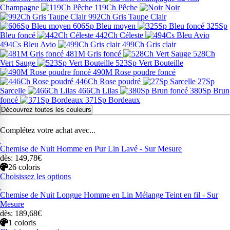
Champagne
119Ch Pêche
Noir
992Ch Gris Taupe Clair
606Sp Bleu moyen
325Sp
Bleu foncé
442Ch Céleste
494Cs Bleu Avio
499Ch Gris clair
481M Gris foncé
528Ch
Vert Sauge
523Sp Vert Bouteille
490M Rose poudre foncé
446Ch Rose poudré
27Sp
Sarcelle
466Ch Lilas
380Sp Brun
foncé
371Sp Bordeaux
Découvrez toutes les couleurs
Complétez votre achat avec...
Chemise de Nuit Homme en Pur Lin Lavé - Sur Mesure
dès: 149,78€
26 coloris
Choisissez les options
Chemise de Nuit Longue Homme en Lin Mélange Teint en fil - Sur
Mesure
dès: 189,68€
1 coloris