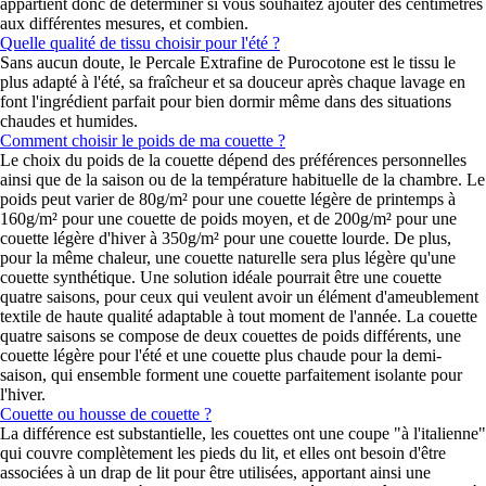
appartient donc de déterminer si vous souhaitez ajouter des centimètres
aux différentes mesures, et combien.
Quelle qualité de tissu choisir pour l'été ?
Sans aucun doute, le Percale Extrafine de Purocotone est le tissu le
plus adapté à l'été, sa fraîcheur et sa douceur après chaque lavage en
font l'ingrédient parfait pour bien dormir même dans des situations
chaudes et humides.
Comment choisir le poids de ma couette ?
Le choix du poids de la couette dépend des préférences personnelles
ainsi que de la saison ou de la température habituelle de la chambre. Le
poids peut varier de 80g/m² pour une couette légère de printemps à
160g/m² pour une couette de poids moyen, et de 200g/m² pour une
couette légère d'hiver à 350g/m² pour une couette lourde. De plus,
pour la même chaleur, une couette naturelle sera plus légère qu'une
couette synthétique. Une solution idéale pourrait être une couette
quatre saisons, pour ceux qui veulent avoir un élément d'ameublement
textile de haute qualité adaptable à tout moment de l'année. La couette
quatre saisons se compose de deux couettes de poids différents, une
couette légère pour l'été et une couette plus chaude pour la demi-
saison, qui ensemble forment une couette parfaitement isolante pour
l'hiver.
Couette ou housse de couette ?
La différence est substantielle, les couettes ont une coupe "à l'italienne"
qui couvre complètement les pieds du lit, et elles ont besoin d'être
associées à un drap de lit pour être utilisées, apportant ainsi une