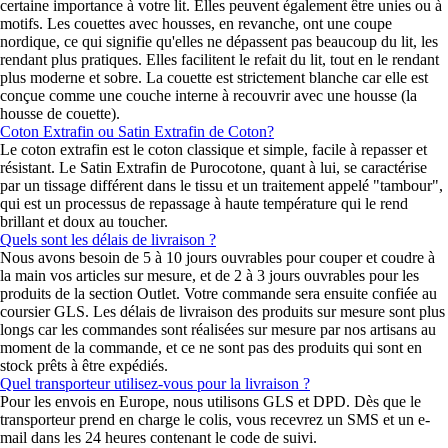
certaine importance à votre lit. Elles peuvent également être unies ou à
motifs. Les couettes avec housses, en revanche, ont une coupe
nordique, ce qui signifie qu'elles ne dépassent pas beaucoup du lit, les
rendant plus pratiques. Elles facilitent le refait du lit, tout en le rendant
plus moderne et sobre. La couette est strictement blanche car elle est
conçue comme une couche interne à recouvrir avec une housse (la
housse de couette).
Coton Extrafin ou Satin Extrafin de Coton?
Le coton extrafin est le coton classique et simple, facile à repasser et
résistant. Le Satin Extrafin de Purocotone, quant à lui, se caractérise
par un tissage différent dans le tissu et un traitement appelé "tambour",
qui est un processus de repassage à haute température qui le rend
brillant et doux au toucher.
Quels sont les délais de livraison ?
Nous avons besoin de 5 à 10 jours ouvrables pour couper et coudre à
la main vos articles sur mesure, et de 2 à 3 jours ouvrables pour les
produits de la section Outlet. Votre commande sera ensuite confiée au
coursier GLS. Les délais de livraison des produits sur mesure sont plus
longs car les commandes sont réalisées sur mesure par nos artisans au
moment de la commande, et ce ne sont pas des produits qui sont en
stock prêts à être expédiés.
Quel transporteur utilisez-vous pour la livraison ?
Pour les envois en Europe, nous utilisons GLS et DPD. Dès que le
transporteur prend en charge le colis, vous recevrez un SMS et un e-
mail dans les 24 heures contenant le code de suivi.