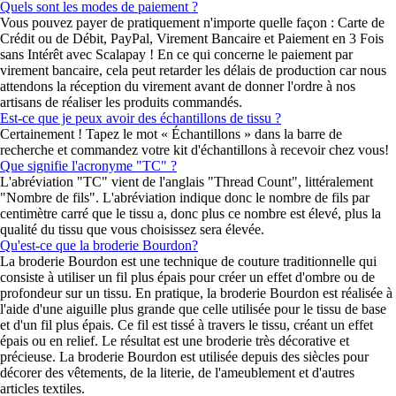
Quels sont les modes de paiement ?
Vous pouvez payer de pratiquement n'importe quelle façon : Carte de
Crédit ou de Débit, PayPal, Virement Bancaire et Paiement en 3 Fois
sans Intérêt avec Scalapay ! En ce qui concerne le paiement par
virement bancaire, cela peut retarder les délais de production car nous
attendons la réception du virement avant de donner l'ordre à nos
artisans de réaliser les produits commandés.
Est-ce que je peux avoir des échantillons de tissu ?
Certainement ! Tapez le mot « Échantillons » dans la barre de
recherche et commandez votre kit d'échantillons à recevoir chez vous!
Que signifie l'acronyme "TC" ?
L'abréviation "TC" vient de l'anglais "Thread Count", littéralement
"Nombre de fils". L'abréviation indique donc le nombre de fils par
centimètre carré que le tissu a, donc plus ce nombre est élevé, plus la
qualité du tissu que vous choisissez sera élevée.
Qu'est-ce que la broderie Bourdon?
La broderie Bourdon est une technique de couture traditionnelle qui
consiste à utiliser un fil plus épais pour créer un effet d'ombre ou de
profondeur sur un tissu. En pratique, la broderie Bourdon est réalisée à
l'aide d'une aiguille plus grande que celle utilisée pour le tissu de base
et d'un fil plus épais. Ce fil est tissé à travers le tissu, créant un effet
épais ou en relief. Le résultat est une broderie très décorative et
précieuse. La broderie Bourdon est utilisée depuis des siècles pour
décorer des vêtements, de la literie, de l'ameublement et d'autres
articles textiles.