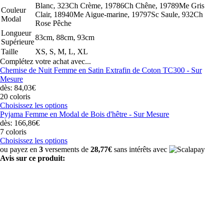
Blanc, 323Ch Crème, 19786Ch Chêne, 19789Me Gris
Couleur
Clair, 18940Me Aigue-marine, 19797Sc Saule, 932Ch
Modal
Rose Pêche
Longueur
83cm, 88cm, 93cm
Supérieure
Taille
XS, S, M, L, XL
Complétez votre achat avec...
Chemise de Nuit Femme en Satin Extrafin de Coton TC300 - Sur
Mesure
dès: 84,03€
20 coloris
Choisissez les options
Pyjama Femme en Modal de Bois d'hêtre - Sur Mesure
dès: 166,86€
7 coloris
Choisissez les options
ou payez en
3
versements de
28,77€
sans intérêts avec
Avis sur ce produit: