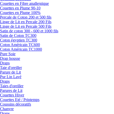
Couettes en Fibre anallergique
Couettes en Plume 90-10
Couettes en Plume 100%
Percale de Coton 200 et 500 fils
Linge de Lit en Percale 200 Fils
Linge de Lit en Percale 500 Fils
Satin de coton 300 - 600 et 1000 fils
Satin de Coton TC300
Coton égyptien TC300
Coton Américain TC600
Coton Américain TC1000
Pure Soie
Drap housse
Draps
Taie d'oreiller
Parure de Lit
Pur Lin Lavé
Draps
Taies d'oreiller
Parures de Lit
Couettes Hiver
Couettes Eté / Printemps
Coussins décoratifs
Chanvre
Draps