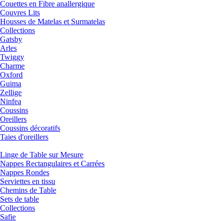
Couettes en Fibre anallergique
Couvres Lits
Housses de Matelas et Surmatelas
Collections
Gatsby
Arles
Twiggy
Charme
Oxford
Guima
Zellige
Ninfea
Coussins
Oreillers
Coussins décoratifs
Taies d'oreillers
Linge de Table sur Mesure
Nappes Rectangulaires et Carrées
Nappes Rondes
Serviettes en tissu
Chemins de Table
Sets de table
Collections
Safie