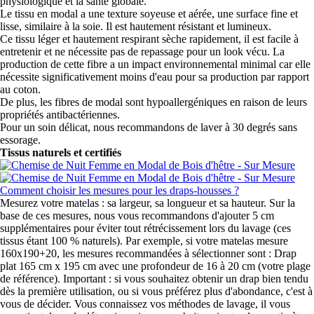
physiologique et la santé globale.
Le tissu en modal a une texture soyeuse et aérée, une surface fine et
lisse, similaire à la soie. Il est hautement résistant et lumineux.
Ce tissu léger et hautement respirant sèche rapidement, il est facile à
entretenir et ne nécessite pas de repassage pour un look vécu. La
production de cette fibre a un impact environnemental minimal car elle
nécessite significativement moins d'eau pour sa production par rapport
au coton.
De plus, les fibres de modal sont hypoallergéniques en raison de leurs
propriétés antibactériennes.
Pour un soin délicat, nous recommandons de laver à 30 degrés sans
essorage.
Tissus naturels et certifiés
Comment choisir les mesures pour les draps-housses ?
Mesurez votre matelas : sa largeur, sa longueur et sa hauteur. Sur la
base de ces mesures, nous vous recommandons d'ajouter 5 cm
supplémentaires pour éviter tout rétrécissement lors du lavage (ces
tissus étant 100 % naturels). Par exemple, si votre matelas mesure
160x190+20, les mesures recommandées à sélectionner sont : Drap
plat 165 cm x 195 cm avec une profondeur de 16 à 20 cm (votre plage
de référence). Important : si vous souhaitez obtenir un drap bien tendu
dès la première utilisation, ou si vous préférez plus d'abondance, c'est à
vous de décider. Vous connaissez vos méthodes de lavage, il vous