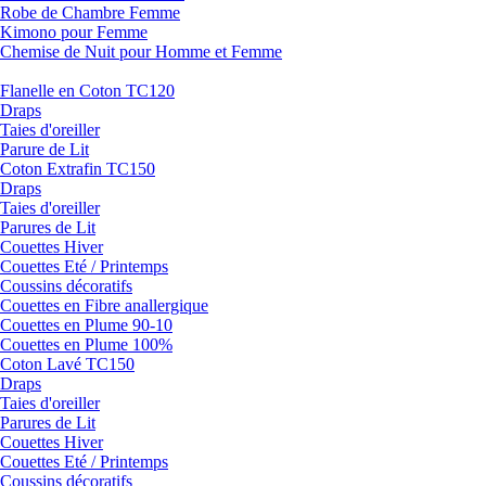
Robe de Chambre Femme
Kimono pour Femme
Chemise de Nuit pour Homme et Femme
Flanelle en Coton TC120
Draps
Taies d'oreiller
Parure de Lit
Coton Extrafin TC150
Draps
Taies d'oreiller
Parures de Lit
Couettes Hiver
Couettes Eté / Printemps
Coussins décoratifs
Couettes en Fibre anallergique
Couettes en Plume 90-10
Couettes en Plume 100%
Coton Lavé TC150
Draps
Taies d'oreiller
Parures de Lit
Couettes Hiver
Couettes Eté / Printemps
Coussins décoratifs