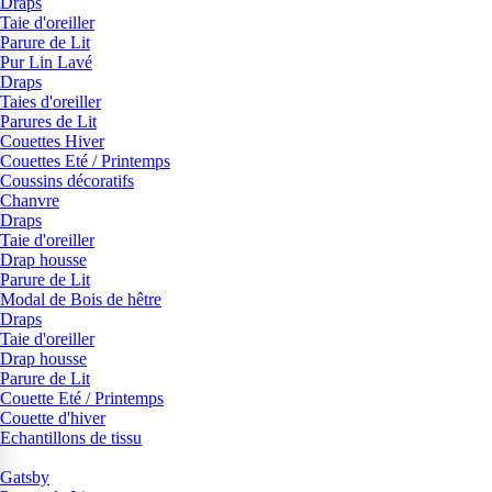
Draps
Taie d'oreiller
Parure de Lit
Pur Lin Lavé
Draps
Taies d'oreiller
Parures de Lit
Couettes Hiver
Couettes Eté / Printemps
Coussins décoratifs
Chanvre
Draps
Taie d'oreiller
Drap housse
Parure de Lit
Modal de Bois de hêtre
Draps
Taie d'oreiller
Drap housse
Parure de Lit
Couette Eté / Printemps
Couette d'hiver
Echantillons de tissu
Gatsby