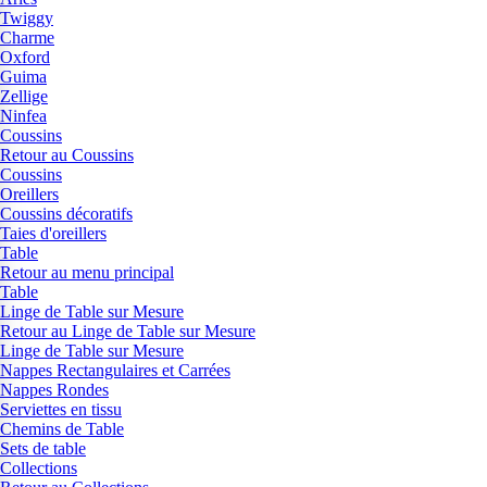
Twiggy
Charme
Oxford
Guima
Zellige
Ninfea
Coussins
Retour au Coussins
Coussins
Oreillers
Coussins décoratifs
Taies d'oreillers
Table
Retour au menu principal
Table
Linge de Table sur Mesure
Retour au Linge de Table sur Mesure
Linge de Table sur Mesure
Nappes Rectangulaires et Carrées
Nappes Rondes
Serviettes en tissu
Chemins de Table
Sets de table
Collections