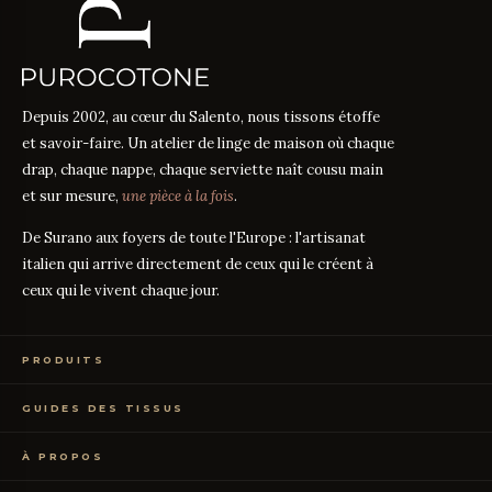
Depuis 2002, au cœur du Salento, nous tissons étoffe
et savoir-faire. Un atelier de linge de maison où chaque
drap, chaque nappe, chaque serviette naît cousu main
et sur mesure,
une pièce à la fois
.
De Surano aux foyers de toute l'Europe : l'artisanat
italien qui arrive directement de ceux qui le créent à
ceux qui le vivent chaque jour.
PRODUITS
Linge de Lit
GUIDES DES TISSUS
Linge de Table
Linge de Bain
Guide des mesures
GUIDE
Vêtements de Maison
À PROPOS
Percale ou Satin ?
GUIDE
Échantillons Gratuits
Que signifie le TC ?
GUIDE
Qui sommes-nous