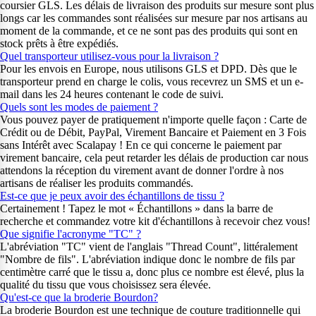
coursier GLS. Les délais de livraison des produits sur mesure sont plus
longs car les commandes sont réalisées sur mesure par nos artisans au
moment de la commande, et ce ne sont pas des produits qui sont en
stock prêts à être expédiés.
Quel transporteur utilisez-vous pour la livraison ?
Pour les envois en Europe, nous utilisons GLS et DPD. Dès que le
transporteur prend en charge le colis, vous recevrez un SMS et un e-
mail dans les 24 heures contenant le code de suivi.
Quels sont les modes de paiement ?
Vous pouvez payer de pratiquement n'importe quelle façon : Carte de
Crédit ou de Débit, PayPal, Virement Bancaire et Paiement en 3 Fois
sans Intérêt avec Scalapay ! En ce qui concerne le paiement par
virement bancaire, cela peut retarder les délais de production car nous
attendons la réception du virement avant de donner l'ordre à nos
artisans de réaliser les produits commandés.
Est-ce que je peux avoir des échantillons de tissu ?
Certainement ! Tapez le mot « Échantillons » dans la barre de
recherche et commandez votre kit d'échantillons à recevoir chez vous!
Que signifie l'acronyme "TC" ?
L'abréviation "TC" vient de l'anglais "Thread Count", littéralement
"Nombre de fils". L'abréviation indique donc le nombre de fils par
centimètre carré que le tissu a, donc plus ce nombre est élevé, plus la
qualité du tissu que vous choisissez sera élevée.
Qu'est-ce que la broderie Bourdon?
La broderie Bourdon est une technique de couture traditionnelle qui