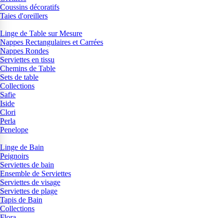
Coussins décoratifs
Taies d'oreillers
Linge de Table sur Mesure
Nappes Rectangulaires et Carrées
Nappes Rondes
Serviettes en tissu
Chemins de Table
Sets de table
Collections
Safie
Iside
Clori
Perla
Penelope
Linge de Bain
Peignoirs
Serviettes de bain
Ensemble de Serviettes
Serviettes de visage
Serviettes de plage
Tapis de Bain
Collections
Flora