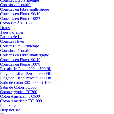
Couettes Eté / Printemps
Coussins décoratifs
Couettes en Fibre anallergique
Couettes en Plume 90-10
Couettes en Plume 100%
Coton Lavé TC150
Draps
Taies d'oreiller
Parures de Lit
Couettes Hiver
Couettes Eté / Printemps
Coussins décoratifs
Couettes en Fibre anallergique
Couettes en Plume 90-10
Couettes en Plume 100%
Percale de Coton 200 et 500 fils
Linge de Lit en Percale 200 Fils
Linge de Lit en Percale 500 Fils
Satin de coton 300 - 600 et 1000 fils
Satin de Coton TC300
Coton égyptien TC300
Coton Américain TC600
Coton Américain TC1000
Pure Soie
Drap housse