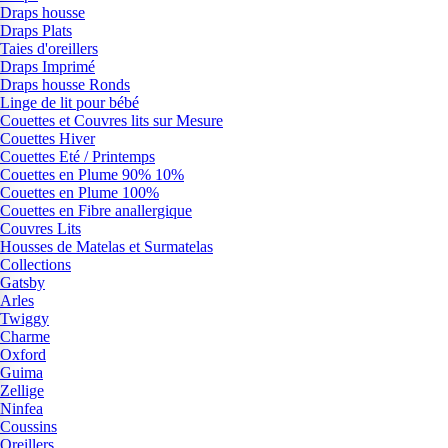
Draps housse
Draps Plats
Taies d'oreillers
Draps Imprimé
Draps housse Ronds
Linge de lit pour bébé
Couettes et Couvres lits sur Mesure
Couettes Hiver
Couettes Eté / Printemps
Couettes en Plume 90% 10%
Couettes en Plume 100%
Couettes en Fibre anallergique
Couvres Lits
Housses de Matelas et Surmatelas
Collections
Gatsby
Arles
Twiggy
Charme
Oxford
Guima
Zellige
Ninfea
Coussins
Oreillers