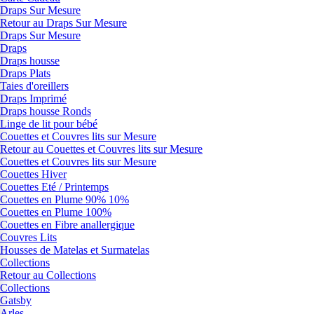
Draps Sur Mesure
Retour au Draps Sur Mesure
Draps Sur Mesure
Draps
Draps housse
Draps Plats
Taies d'oreillers
Draps Imprimé
Draps housse Ronds
Linge de lit pour bébé
Couettes et Couvres lits sur Mesure
Retour au Couettes et Couvres lits sur Mesure
Couettes et Couvres lits sur Mesure
Couettes Hiver
Couettes Eté / Printemps
Couettes en Plume 90% 10%
Couettes en Plume 100%
Couettes en Fibre anallergique
Couvres Lits
Housses de Matelas et Surmatelas
Collections
Retour au Collections
Collections
Gatsby
Arles