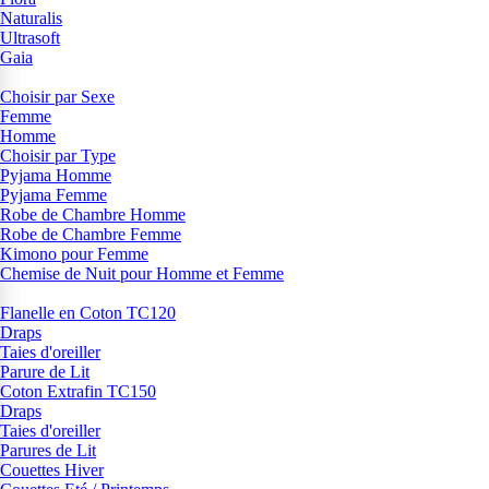
Naturalis
Ultrasoft
Gaia
Choisir par Sexe
Femme
Homme
Choisir par Type
Pyjama Homme
Pyjama Femme
Robe de Chambre Homme
Robe de Chambre Femme
Kimono pour Femme
Chemise de Nuit pour Homme et Femme
Flanelle en Coton TC120
Draps
Taies d'oreiller
Parure de Lit
Coton Extrafin TC150
Draps
Taies d'oreiller
Parures de Lit
Couettes Hiver