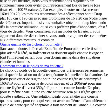
base de ces mesures, nous vous recommandons d'ajouter 5 cm
supplémentaires pour éviter tout rétrécissement lors du lavage (ces
tissus étant 100 % naturels). Par exemple, si votre matelas mesure
160x190+20, les mesures recommandées à sélectionner sont : Drap
plat 165 cm x 195 cm avec une profondeur de 16 à 20 cm (votre plage
de référence). Important : si vous souhaitez obtenir un drap bien tendu
dès la première utilisation, ou si vous préférez plus d'abondance, c'est à
vous de décider. Vous connaissez vos méthodes de lavage, il vous
appartient donc de déterminer si vous souhaitez ajouter des centimètres
aux différentes mesures, et combien.
Quelle qualité de tissu choisir pour l'été ?
Sans aucun doute, le Percale Extrafine de Purocotone est le tissu le
plus adapté à l'été, sa fraîcheur et sa douceur après chaque lavage en
font l'ingrédient parfait pour bien dormir même dans des situations
chaudes et humides.
Comment choisir le poids de ma couette ?
Le choix du poids de la couette dépend des préférences personnelles
ainsi que de la saison ou de la température habituelle de la chambre. Le
poids peut varier de 80g/m² pour une couette légère de printemps à
160g/m² pour une couette de poids moyen, et de 200g/m² pour une
couette légère d'hiver à 350g/m² pour une couette lourde. De plus,
pour la même chaleur, une couette naturelle sera plus légère qu'une
couette synthétique. Une solution idéale pourrait être une couette
quatre saisons, pour ceux qui veulent avoir un élément d'ameublement
textile de haute qualité adaptable à tout moment de l'année. La couette