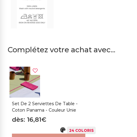
Complétez votre achat avec...
Set De 2 Serviettes De Table -
S
Coton Panama - Couleur Unie
P
dès: 16,81€
d
24 COLORIS