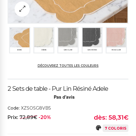
BORD
CRÈME
GRIS CLAIR
GRIS MOYEN
ROSE CLAIR
DÉCOUVREZ TOUTES LES COULEURS
JAUNE CAMOMILLE
ROUGE RUBIS
BLEU MOYEN
2 Sets de table - Pur Lin Résiné Adele
Code:
XZSOSG8VB5
dès: 58,31€
Prix:
72,89€
-20%
7 COLORIS