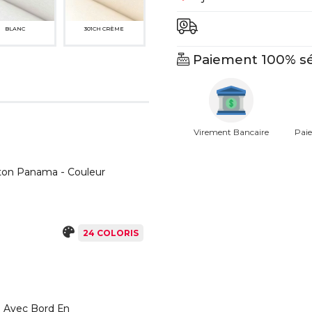
BLANC
301CH CRÈME
Paiement 100% sé
Virement Bancaire
Paie
ME JAUNE FONCÉ
5269ME ORANGE
MOYEN
oton Panama - Couleur
24 COLORIS
H ROSE POUDRÉ
490M ROSE POUDRE
FONCÉ
- Avec Bord En