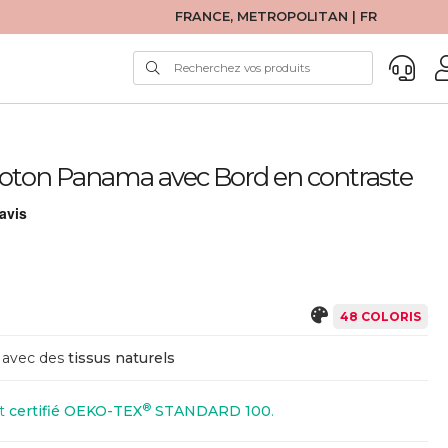
FRANCE, METROPOLITAN | FR
- Coton Panama avec Bord en contraste
48 COLORIS
avec des
tissus naturels
®
st
certifié OEKO-TEX
STANDARD 100
.