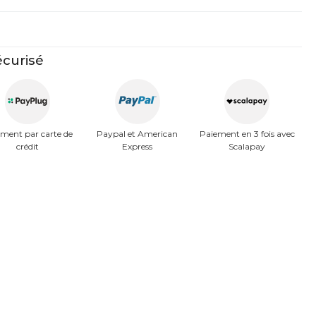
curisé
ment par carte de
Paypal et American
Paiement en 3 fois avec
crédit
Express
Scalapay