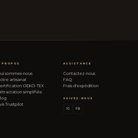
 PROPOS
ASSISTANCE
ui sommes-nous
Contactez-nous
otre artisanat
FAQ
ertification OEKO-TEX
Frais d'expédition
étractation simplifiée
log
SUIVEZ-NOUS
vis Trustpilot
IG
FB