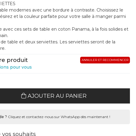
VIETTES
able modernes avec une bordure à contraste. Choisissez le
sirez et la couleur parfaite pour votre salle à manger parmi
e avec ces sets de table en coton Panama, à la fois solides et
main.
e table et deux serviettes. Les serviettes seront de la
re.
re produit
ANNULER ET RECOMMENCER
ions pour vous
AJOUTER AU PANIER
de ?
Cliquez et contactez-nous sur WhatsApp dès maintenant !
e vos souhaits