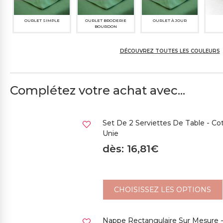
OURLET SIMPLE
OURLET BRODERIE
OURLET À JOUR
BOURDON
DÉCOUVREZ TOUTES LES COULEURS
Complétez votre achat avec...
NOIR
396CH GRIS TAUPE
380SP BRUN FONCÉ
5271
CLAIR
Set De 2 Serviettes De Table - C
Unie
dès: 16,81€
438SP ORANGE
392SP ROUGE
371SP BORDEAUX
394C
CHOISISSEZ LES OPTIONS
Nappe Rectangulaire Sur Mesure 