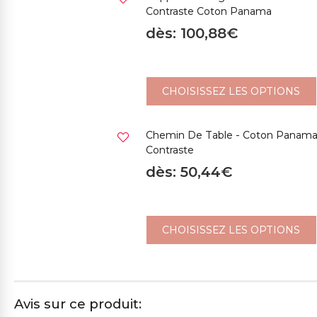
Contraste Coton Panama
dès: 100,88€
459CH ROSE
436CH FUCHSIA
471M VERT D'EAU
61C
CHOISISSEZ LES OPTIONS
Chemin De Table - Coton Panama
Contraste
372SP VERT
501ME VERT SAUGE
64CH BLEU AVIO
46
dès: 50,44€
BOUTEILLE
CHOISISSEZ LES OPTIONS
499CH GRIS CLAIR
526CS GRIS FONCÉ
Avis sur ce produit: