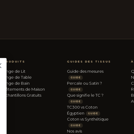
PRODUITS
GUIDES DES TISSUS
À
Linge de Lit
Guide des mesures
Q
Linge de Table
N
GUIDE
Linge de Bain
Percale ou Satin ?
C
Vêtements de Maison
R
GUIDE
Échantillons Gratuits
Que signifie le TC ?
B
A
GUIDE
TC300 vs Coton
Égyptien
GUIDE
Coton vs Synthétique
GUIDE
Nos avis