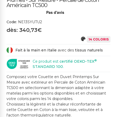
Plumes - Sur Mesure - Percale de Coton
495CH NUDE
486ME MOKA
Américain TC500
528CH VERT SAUGE
17471ME JAUNE OCR
E
Code:
NE13SYUTU2
dès: 340,73€
14 COLORIS
Fait à la main en Italie
avec des
tissus naturels
®
Ce produit est
certifié OEKO-TEX
STANDARD 100
.
Composez votre Couette en Duvet Printemps Sur
Mesure avec extérieur en Percale de Coton Américain
TC500 en sélectionnant la dimension adaptée à votre
matelas parmi les options disponibles et en choisissant
votre coloris parmi les 14 disponibles.
Choisissez la légèreté et la chaleur réconfortante de
cette Couette en Coton à la main lisse, veloutée et à
l'action thermorégulatrice naturelle.