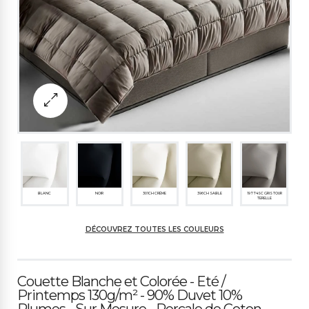
BLANC
NOIR
301CH CRÈME
396CH SABLE
19774SC GRIS TOUR
TERELLE
DÉCOUVREZ TOUTES LES COULEURS
263CH BLEU GLACE
325SP BLEU FONCÉ
499CH GRIS CLAIR
494CS BLEU AVIO
261ME SUCRE GLACE
Couette Blanche et Colorée - Eté /
Printemps 130g/m² - 90% Duvet 10%